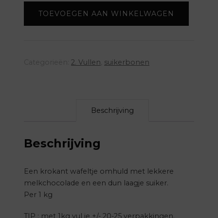
-
TOEVOEGEN AAN WINKELWAGEN
groen
aantal
Categorieën:
2. Vullen
,
suikerbonen
Beschrijving
Beschrijving
Een krokant wafeltje omhuld met lekkere
melkchocolade en een dun laagje suiker.
Per 1 kg
TIP : met 1kg vul je +/- 20-25 verpakkingen.