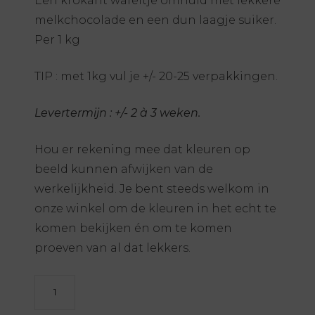
Een krokant wafeltje omhuld met lekkere
melkchocolade en een dun laagje suiker.
Per 1 kg
TIP : met 1kg vul je +/- 20-25 verpakkingen.
Levertermijn : +/- 2 à 3 weken.
Hou er rekening mee dat kleuren op
beeld kunnen afwijken van de
werkelijkheid. Je bent steeds welkom in
onze winkel om de kleuren in het echt te
komen bekijken én om te komen
proeven van al dat lekkers.
Cookie
Choc