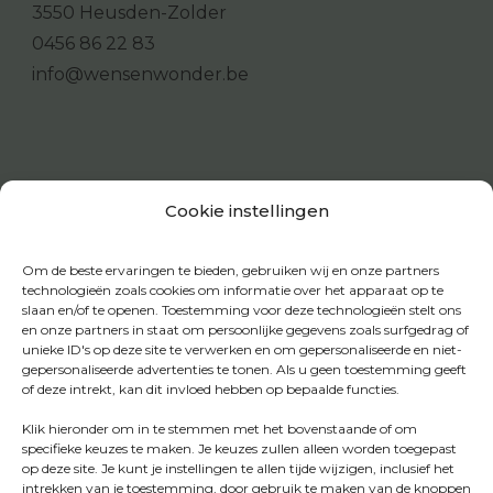
3550 Heusden-Zolder
0456 86 22 83
info@wensenwonder.be
Cookie instellingen
Om de beste ervaringen te bieden, gebruiken wij en onze partners
technologieën zoals cookies om informatie over het apparaat op te
slaan en/of te openen. Toestemming voor deze technologieën stelt ons
en onze partners in staat om persoonlijke gegevens zoals surfgedrag of
unieke ID's op deze site te verwerken en om gepersonaliseerde en niet-
gepersonaliseerde advertenties te tonen. Als u geen toestemming geeft
of deze intrekt, kan dit invloed hebben op bepaalde functies.
Klik hieronder om in te stemmen met het bovenstaande of om
specifieke keuzes te maken. Je keuzes zullen alleen worden toegepast
op deze site. Je kunt je instellingen te allen tijde wijzigen, inclusief het
intrekken van je toestemming, door gebruik te maken van de knoppen