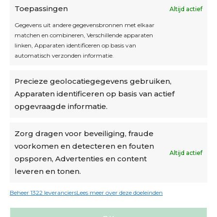
Toepassingen
Altijd actief
Inschrijven
Gegevens uit andere gegevensbronnen met elkaar
matchen en combineren, Verschillende apparaten
linken, Apparaten identificeren op basis van
automatisch verzonden informatie.
Privacybeleid
Precieze geolocatiegegevens gebruiken,
Algemene voorwaarden
Apparaten identificeren op basis van actief
Cookiebeleid
opgevraagde informatie.
Accountinstellingen
Zorg dragen voor beveiliging, fraude
voorkomen en detecteren en fouten
Verzending
Altijd actief
opsporen, Advertenties en content
leveren en tonen.
€6,50-€7,50 via Bpost
gratis verzending vanaf €95
Beheer 1322 leveranciers
Lees meer over deze doeleinden
verzonden binnen 2 werkdagen*