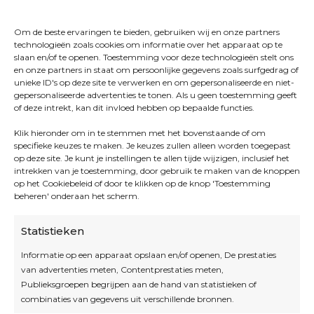
Om de beste ervaringen te bieden, gebruiken wij en onze partners
technologieën zoals cookies om informatie over het apparaat op te
slaan en/of te openen. Toestemming voor deze technologieën stelt ons
en onze partners in staat om persoonlijke gegevens zoals surfgedrag of
unieke ID's op deze site te verwerken en om gepersonaliseerde en niet-
gepersonaliseerde advertenties te tonen. Als u geen toestemming geeft
of deze intrekt, kan dit invloed hebben op bepaalde functies.
Klik hieronder om in te stemmen met het bovenstaande of om
specifieke keuzes te maken. Je keuzes zullen alleen worden toegepast
op deze site. Je kunt je instellingen te allen tijde wijzigen, inclusief het
intrekken van je toestemming, door gebruik te maken van de knoppen
op het Cookiebeleid of door te klikken op de knop 'Toestemming
beheren' onderaan het scherm.
Statistieken
Informatie op een apparaat opslaan en/of openen, De prestaties
van advertenties meten, Contentprestaties meten,
Openingsuren
Publieksgroepen begrijpen aan de hand van statistieken of
combinaties van gegevens uit verschillende bronnen.
OPEN OP AFSPRAAK