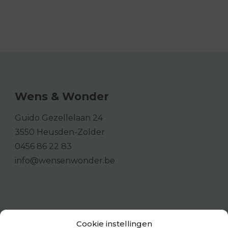
Wens & Wonder
Guido Gezellelaan 24
3550 Heusden-Zolder
0456 86 22 83
info@wensenwonder.be
Cookie instellingen