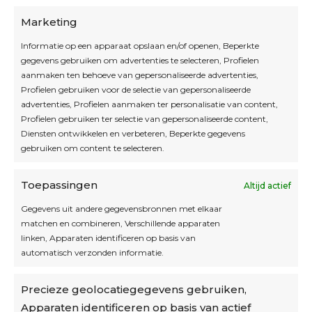
Marketing
Informatie op een apparaat opslaan en/of openen, Beperkte
Blijf op de hoogte
gegevens gebruiken om advertenties te selecteren, Profielen
aanmaken ten behoeve van gepersonaliseerde advertenties,
Profielen gebruiken voor de selectie van gepersonaliseerde
Interesse in leuke kadotips of toffe acties?
advertenties, Profielen aanmaken ter personalisatie van content,
Laat dan hier je mailadres achter.
Profielen gebruiken ter selectie van gepersonaliseerde content,
Diensten ontwikkelen en verbeteren, Beperkte gegevens
gebruiken om content te selecteren.
Toepassingen
Altijd actief
Inschrijven
Gegevens uit andere gegevensbronnen met elkaar
matchen en combineren, Verschillende apparaten
linken, Apparaten identificeren op basis van
automatisch verzonden informatie.
Privacybeleid
Precieze geolocatiegegevens gebruiken,
Algemene voorwaarden
Apparaten identificeren op basis van actief
Cookiebeleid