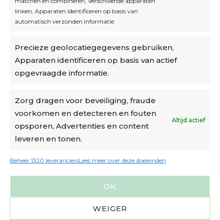
matchen en combineren, Verschillende apparaten
linken, Apparaten identificeren op basis van
automatisch verzonden informatie.
Privacybeleid
Precieze geolocatiegegevens gebruiken,
Algemene voorwaarden
Apparaten identificeren op basis van actief
Cookiebeleid
opgevraagde informatie.
Accountinstellingen
Zorg dragen voor beveiliging, fraude
voorkomen en detecteren en fouten
Verzending
Altijd actief
opsporen, Advertenties en content
leveren en tonen.
€6,50-€7,50 via Bpost
gratis verzending vanaf €95
Beheer 1320 leveranciers
Lees meer over deze doeleinden
verzonden binnen 2 werkdagen*
OK
m.u.v. suikerbonen en doosjes
WEIGER