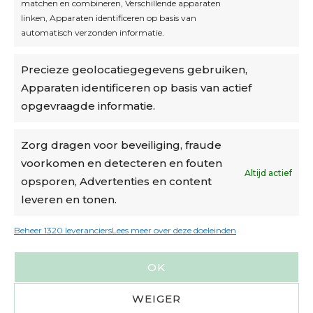
matchen en combineren, Verschillende apparaten
linken, Apparaten identificeren op basis van
automatisch verzonden informatie.
Privacybeleid
Precieze geolocatiegegevens gebruiken,
Algemene voorwaarden
Apparaten identificeren op basis van actief
Cookiebeleid
opgevraagde informatie.
Accountinstellingen
Zorg dragen voor beveiliging, fraude
voorkomen en detecteren en fouten
Verzending
Altijd actief
opsporen, Advertenties en content
leveren en tonen.
€6,50-€7,50 via Bpost
gratis verzending vanaf €95
Beheer 1320 leveranciers
Lees meer over deze doeleinden
verzonden binnen 2 werkdagen*
OK
m.u.v. suikerbonen en doosjes
WEIGER