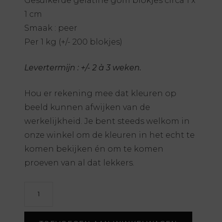
Gesuikerde gelatine gom blokjes circa 1 x
1 cm
Smaak : peer
Per 1 kg (+/- 200 blokjes)
Levertermijn : +/- 2 à 3 weken.
Hou er rekening mee dat kleuren op
beeld kunnen afwijken van de
werkelijkheid. Je bent steeds welkom in
onze winkel om de kleuren in het echt te
komen bekijken én om te komen
proeven van al dat lekkers.
Gomblokjes
-
wit