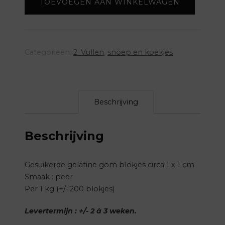
TOEVOEGEN AAN WINKELWAGEN
aantal
Categorieën:
2. Vullen
,
snoep en koekjes
Beschrijving
Beschrijving
Gesuikerde gelatine gom blokjes circa 1 x 1 cm
Smaak : peer
Per 1 kg (+/- 200 blokjes)
Levertermijn : +/- 2 à 3 weken.