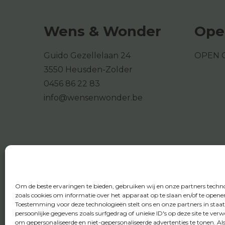
Wens & Wonder
Ope
Guido Gezellelaan 24
OPEN 
3550 Heusden-Zolder
0456 86 22 83
info@wensenwonder.be
Om de beste ervaringen te bieden, gebruiken wij en onze partners techn
zoals cookies om informatie over het apparaat op te slaan en/of te opene
Toestemming voor deze technologieën stelt ons en onze partners in staa
persoonlijke gegevens zoals surfgedrag of unieke ID's op deze site te ver
om gepersonaliseerde en niet-gepersonaliseerde advertenties te tonen. Al