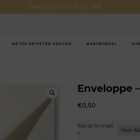
JAARLIJKS VERLOF 2/8 - 16/8
METER EN PETER VRAGEN
BABYBORREL
KO
Enveloppe –
€
0,50
Kies je formaat
*