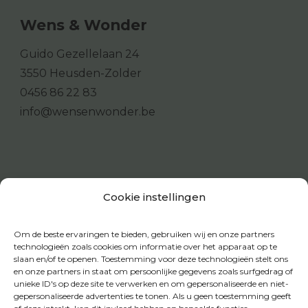
Wens & Wonder
Guido Gezellelaan 24
3550 Heusden-Zolder
0456 86 22 83
info@wensenwonder.be
Cookie instellingen
Om de beste ervaringen te bieden, gebruiken wij en onze partners
technologieën zoals cookies om informatie over het apparaat op te
slaan en/of te openen. Toestemming voor deze technologieën stelt ons
en onze partners in staat om persoonlijke gegevens zoals surfgedrag of
unieke ID's op deze site te verwerken en om gepersonaliseerde en niet-
gepersonaliseerde advertenties te tonen. Als u geen toestemming geeft