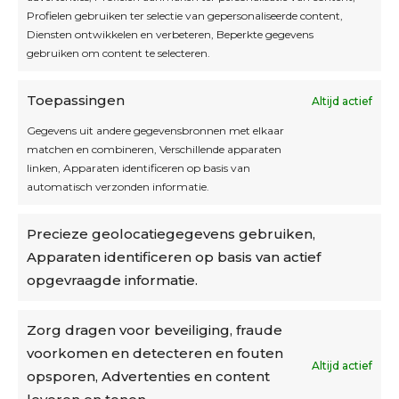
Laat dan hier je mailadres achter.
Profielen gebruiken ter selectie van gepersonaliseerde content,
Diensten ontwikkelen en verbeteren, Beperkte gegevens
gebruiken om content te selecteren.
Toepassingen
Altijd actief
Inschrijven
Gegevens uit andere gegevensbronnen met elkaar
matchen en combineren, Verschillende apparaten
linken, Apparaten identificeren op basis van
automatisch verzonden informatie.
Privacybeleid
Precieze geolocatiegegevens gebruiken,
Algemene voorwaarden
Apparaten identificeren op basis van actief
Cookiebeleid
opgevraagde informatie.
Accountinstellingen
Zorg dragen voor beveiliging, fraude
voorkomen en detecteren en fouten
Verzending
Altijd actief
opsporen, Advertenties en content