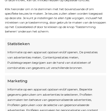
of deze intrekt, kan dit invloed hebben op bepaalde functies.
Klik hieronder om in te stemmen met het bovenstaande of om
specifieke keuzes te maken. Je keuzes zullen alleen worden toegepast
op deze site. Je kunt je instellingen te allen tijde wijzigen, inclusief het
intrekken van je toestemming, door gebruik te maken van de knoppen
op het Cookiebeleid of door te klikken op de knop 'Toestemming
beheren' onderaan het scherm.
Statistieken
Informatie op een apparaat opslaan en/of openen, De prestaties
van advertenties meten, Contentprestaties meten,
Openingsuren
Publieksgroepen begrijpen aan de hand van statistieken of
combinaties van gegevens uit verschillende bronnen.
OPEN OP AFSPRAAK
Marketing
Informatie op een apparaat opslaan en/of openen, Beperkte
Blijf op de hoogte
gegevens gebruiken om advertenties te selecteren, Profielen
aanmaken ten behoeve van gepersonaliseerde advertenties,
Profielen gebruiken voor de selectie van gepersonaliseerde
Interesse in leuke kadotips of toffe acties?
advertenties, Profielen aanmaken ter personalisatie van content,