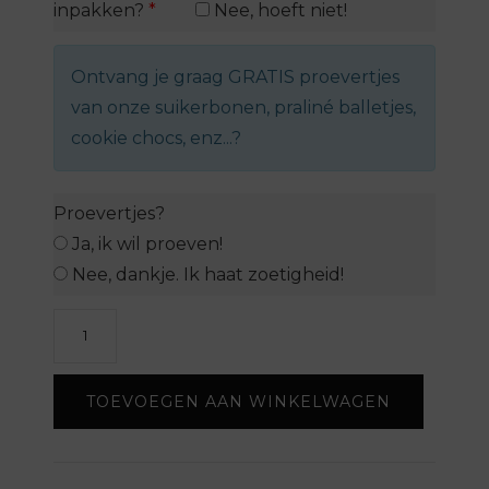
inpakken?
*
Nee, hoeft niet!
Ontvang je graag GRATIS proevertjes
van onze suikerbonen, praliné balletjes,
cookie chocs, enz...?
Proevertjes?
Ja, ik wil proeven!
Nee, dankje. Ik haat zoetigheid!
Fotokader
uit
hout
TOEVOEGEN AAN WINKELWAGEN
-
peter
vragen