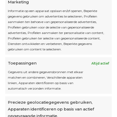
Marketing
Informatie op een apparaat opslaan en/of openen, Beperkte
Blijf op de hoogte
gegevens gebruiken om advertenties te selecteren, Profielen
aanmaken ten behoeve van gepersonaliseerde advertenties,
Profielen gebruiken voor de selectie van gepersonaliseerde
Interesse in leuke kadotips of toffe acties?
advertenties, Profielen aanmaken ter personalisatie van content,
Laat dan hier je mailadres achter.
Profielen gebruiken ter selectie van gepersonaliseerde content,
Diensten ontwikkelen en verbeteren, Beperkte gegevens
gebruiken om content te selecteren.
Toepassingen
Altijd actief
Inschrijven
Gegevens uit andere gegevensbronnen met elkaar
matchen en combineren, Verschillende apparaten
linken, Apparaten identificeren op basis van
automatisch verzonden informatie.
Privacybeleid
Precieze geolocatiegegevens gebruiken,
Algemene voorwaarden
Apparaten identificeren op basis van actief
Cookiebeleid
opgevraagde informatie.