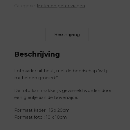
aantal
Categorie:
Meter en peter vragen
Beschrijving
Beschrijving
Fotokader uit hout, met de boodschap ‘wil jij
mij helpen groeien?’
De foto kan makkelijk gewisseld worden door
een gleufje aan de bovenzijde.
Formaat kader : 15 x 20cm
Formaat foto : 10 x 10cm