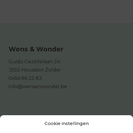
Wens & Wonder
Guido Gezellelaan 24
3550 Heusden-Zolder
0456 86 22 83
info@wensenwonder.be
Cookie instellingen