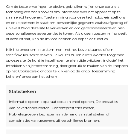
Om de beste ervaringen te bieden, gebruiken wij en onze partners
technologieën zoals cookies om informatie over het apparaat op te
slaan en/of te openen. Toestemming voor deze technologieën stelt ons
en onze partners in staat om persoonlijke gegevens zoals surfgedrag of
unieke ID's op deze site te verwerken en om gepersonaliseerde en niet-
gepersonaliseerde advertenties te tonen. Als u geen toestemming geeft
of deze intrekt, kan dit invloed hebben op bepaalde functies.
Klik hieronder om in te stemmen met het bovenstaande of om
specifieke keuzes te maken. Je keuzes zullen alleen worden toegepast
op deze site. Je kunt je instellingen te allen tijde wijzigen, inclusief het
intrekken van je toestemming, door gebruik te maken van de knoppen
op het Cookiebeleid of door te klikken op de knop 'Toestemming
beheren' onderaan het scherm.
Statistieken
Informatie op een apparaat opslaan en/of openen, De prestaties
van advertenties meten, Contentprestaties meten,
Openingsuren
Publieksgroepen begrijpen aan de hand van statistieken of
combinaties van gegevens uit verschillende bronnen.
OPEN OP AFSPRAAK