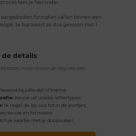
proces lees je hieronder.
e aangeboden formaten vallen binnen een
elgië. Je frankeert ze dus gewoon met 1
 de details
ecte basis, maar droom je nog van een
assend bij jullie stijl of thema.
rafie:
Keuze uit unieke lettertypes.
e:
Ik regel de lay-out tot in de puntjes.
pierkeuze en formaten.
ch je kaartje met je doopsuiker.