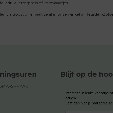
oliedruk, letterpress of vormkaartjes.
en via Bpost of je haalt ze af in onze winkel in Heusden-Zolde
ningsuren
Blijf op de ho
OP AFSPRAAK
Interesse in leuke kadotips of
acties?
Laat dan hier je mailadres ac