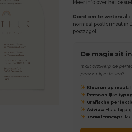
Meer info over het bestel
Goed om te weten:
all
normaal postformaat in B
postzegel.
De magie zit in
Is dit ontwerp de perf
persoonlijke touch?
Kleuren op maat:
P
Persoonlijke typog
Grafische perfecti
Advies:
Hulp bij pa
Totaalconcept:
Mat