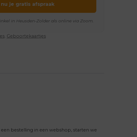
 nu je gratis afspraak
inkel in Heusden-Zolder als online via Zoom.
jes
,
Geboortekaartjes
een bestelling in een webshop, starten we