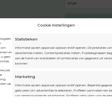
Inschrijven
Cookie instellingen
ologieën
Statistieken
n.
Privacybeleid
t om
Informatie op een apparaat opslaan en/of openen, De prestaties va
Algemene voorwaarden
werken en
advertenties meten, Contentprestaties meten, Publieksgroepen beg
s u geen
Cookiebeleid
aan de hand van statistieken of combinaties van gegevens uit versc
ncties.
bronnen.
Accountinstellingen
 keuzes
je
Marketing
ming,
ikken op
Informatie op een apparaat opslaan en/of openen, Beperkte gegeve
gebruiken om advertenties te selecteren, Profielen aanmaken ten 
van gepersonaliseerde advertenties, Profielen gebruiken voor de sele
gepersonaliseerde advertenties, Profielen aanmaken ter personalisat
content, Profielen gebruiken ter selectie van gepersonaliseerde cont
Diensten ontwikkelen en verbeteren, Beperkte gegevens gebruike