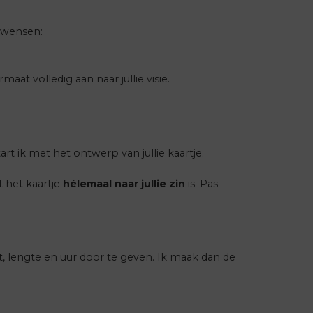
e wensen:
at volledig aan naar jullie visie.
start ik met het ontwerp van jullie kaartje.
t het kaartje
hélemaal naar jullie zin
is. Pas
, lengte en uur door te geven. Ik maak dan de