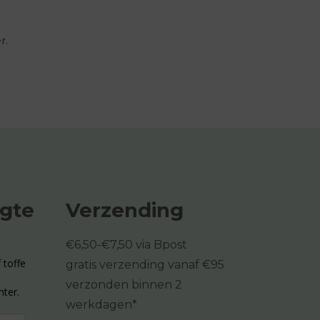
r.
ogte
Verzending
€6,50-€7,50 via Bpost
 toffe
gratis verzending vanaf €95
verzonden binnen 2
hter.
werkdagen*