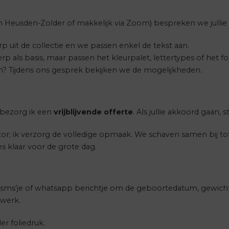
 in Heusden-Zolder of makkelijk via Zoom) bespreken we julli
p uit de collectie en we passen enkel de tekst aan.
ls basis, maar passen het kleurpalet, lettertypes of het forma
len? Tijdens ons gesprek bekijken we de mogelijkheden.
n bezorg ik een
vrijblijvende offerte
. Als jullie akkoord gaan, 
ditor; ik verzorg de volledige opmaak. We schaven samen bij to
s klaar voor de grote dag.
n sms’je of whatsapp berichtje om de geboortedatum, gewicht
 werk.
er foliedruk.