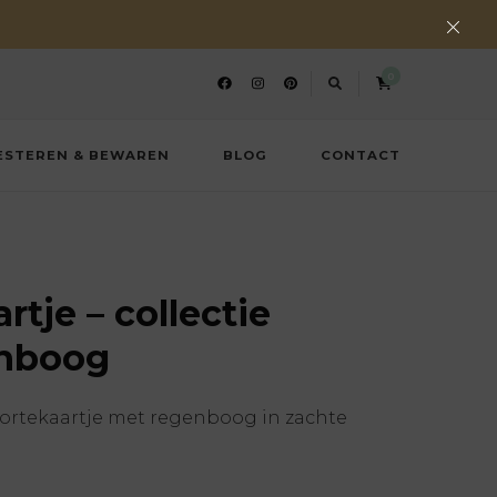
0
ESTEREN & BEWAREN
BLOG
CONTACT
tje – collectie
enboog
ortekaartje met regenboog in zachte