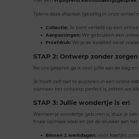
met een
vrijblijvend kennismakingsgesprek
.
Tijdens deze afspraak (gezellig in onze winkel
Collectie:
Je bent verliefd op een ontwer
Aanpassingen:
We gebruiken een ontwerp a
Proefdruk:
Wil je de kwaliteit eerst voe
STAP 2: Ontwerp zonder zorgen
Na ons gesprek ga ik voor jullie aan de slag e
Je hoeft zelf niet te puzzelen in een online e
wanneer het ontwerp perfect is, zetten we alle
STAP 3: Jullie wondertje is er!
Wanneer je wondertje geboren is, stuur je ee
finale opmaak klaar en zet de drukker aan het
Binnen 2 werkdagen:
voor kaartjes zond