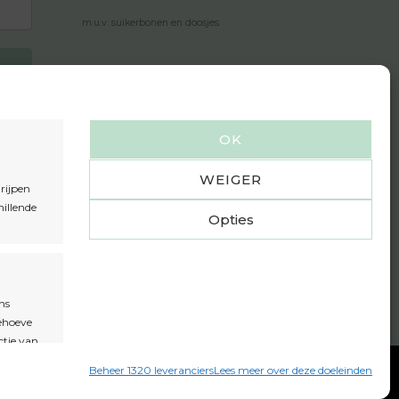
m.u.v. suikerbonen en doosjes
OK
n
WEIGER
rijpen
hillende
Opties
ns
behoeve
ctie van
ie van
Beheer 1320 leveranciers
Lees meer over deze doeleinden
ent,
n om