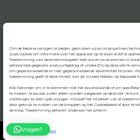
Om de beste ervaringen te bieden, gebruiken wij en onze partners techn
zoals cookies om informatie over het apparaat op te slaan en/of te opene
Toestemming voor deze technologieën stelt ons en onze partners in staa
persoonlijke gegevens zoals surfgedrag of unieke ID's op deze site te ver
om gepersonaliseerde en niet-gepersonaliseerde advertenties te tonen. Al
toestemming geeft of deze intrekt, kan dit invloed hebben op bepaalde fu
Klik hieronder om in te stemmen met het bovenstaande of om specifieke
te maken. Je keuzes zullen alleen worden toegepast op deze site. Je kunt 
instellingen te allen tijde wijzigen, inclusief het intrekken van je toestem
door gebruik te maken van de knoppen op het Cookiebeleid of door te kl
de knop 'Toestemming beheren' onderaan het scherm.
Vragen?
Cookiebeleid
Privacybeleid