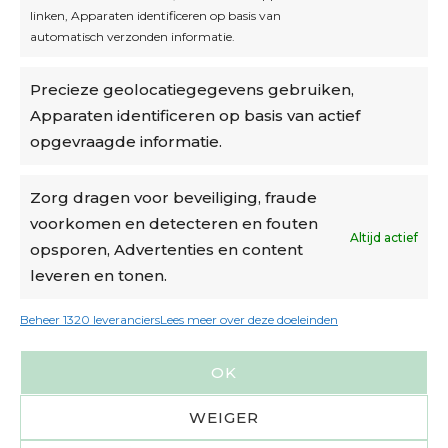
linken, Apparaten identificeren op basis van
automatisch verzonden informatie.
Privacybeleid
Precieze geolocatiegegevens gebruiken,
Algemene voorwaarden
Apparaten identificeren op basis van actief
Cookiebeleid
opgevraagde informatie.
Accountinstellingen
Zorg dragen voor beveiliging, fraude
voorkomen en detecteren en fouten
Verzending
Altijd actief
opsporen, Advertenties en content
leveren en tonen.
€6,50-€7,50 via Bpost
gratis verzending vanaf €95
Beheer 1320 leveranciers
Lees meer over deze doeleinden
verzonden binnen 2 werkdagen*
OK
m.u.v. suikerbonen en doosjes
WEIGER