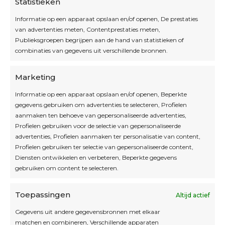
Statistieken
Informatie op een apparaat opslaan en/of openen, De prestaties
van advertenties meten, Contentprestaties meten,
Openingsuren
Publieksgroepen begrijpen aan de hand van statistieken of
combinaties van gegevens uit verschillende bronnen.
OPEN OP AFSPRAAK
Marketing
Informatie op een apparaat opslaan en/of openen, Beperkte
Blijf op de hoogte
gegevens gebruiken om advertenties te selecteren, Profielen
aanmaken ten behoeve van gepersonaliseerde advertenties,
Profielen gebruiken voor de selectie van gepersonaliseerde
Interesse in leuke kadotips of toffe acties?
advertenties, Profielen aanmaken ter personalisatie van content,
Laat dan hier je mailadres achter.
Profielen gebruiken ter selectie van gepersonaliseerde content,
Diensten ontwikkelen en verbeteren, Beperkte gegevens
gebruiken om content te selecteren.
Toepassingen
Altijd actief
Inschrijven
Gegevens uit andere gegevensbronnen met elkaar
matchen en combineren, Verschillende apparaten