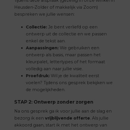
Tijdens deze afspraak (gezellig in onze winkel in
Heusden-Zolder of makkelijk via Zoom)
bespreken we jullie wensen:
Collectie:
Je bent verliefd op een
ontwerp uit de collectie en we passen
enkel de tekst aan.
Aanpassingen:
We gebruiken een
ontwerp als basis, maar passen het
kleurpalet, lettertypes of het formaat
volledig aan naar jullie visie.
Proefdruk:
Wil je de kwaliteit eerst
voelen? Tijdens ons gesprek bekijken we
de mogelijkheden.
STAP 2: Ontwerp zonder zorgen
Na ons gesprek ga ik voor jullie aan de slag en
bezorg ik een
vrijblijvende offerte
. Als jullie
akkoord gaan, start ik met het ontwerp van