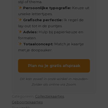
stijl of thema.
Persoonlijke typografie:
Keuze uit
unieke lettertypes.
Grafische perfectie:
Ik regel de
lay-out tot in de puntjes.
Advies:
Hulp bij papierkeuze en
formaten.
Totaalconcept:
Match je kaartje
met je doopsuiker.
Plan nu je gratis afspraak
Dit kan zowel in onze winkel in Heusden-
Zolder als online via Zoom.
Categorieën:
Collectiekaartjes
,
Geboortekaartjes
Tag:
vrolijk