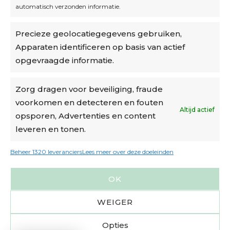
automatisch verzonden informatie.
Privacybeleid
Precieze geolocatiegegevens gebruiken,
Algemene voorwaarden
Apparaten identificeren op basis van actief
Cookiebeleid
opgevraagde informatie.
Accountinstellingen
Zorg dragen voor beveiliging, fraude
voorkomen en detecteren en fouten
Verzending
Altijd actief
opsporen, Advertenties en content
leveren en tonen.
€6,50-€7,50 via Bpost
gratis verzending vanaf €95
Beheer 1320 leveranciers
Lees meer over deze doeleinden
verzonden binnen 2 werkdagen*
OK
m.u.v. suikerbonen en doosjes
WEIGER
Opties