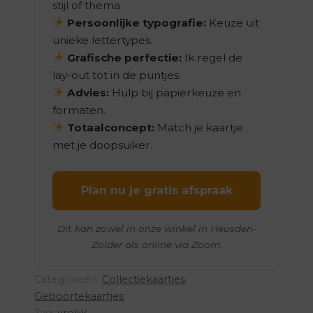
stijl of thema.
Persoonlijke typografie:
Keuze uit
unieke lettertypes.
Grafische perfectie:
Ik regel de
lay-out tot in de puntjes.
Advies:
Hulp bij papierkeuze en
formaten.
Totaalconcept:
Match je kaartje
met je doopsuiker.
Plan nu je gratis afspraak
Dit kan zowel in onze winkel in Heusden-
Zolder als online via Zoom.
Categorieën:
Collectiekaartjes
,
Geboortekaartjes
Tag:
vrolijk