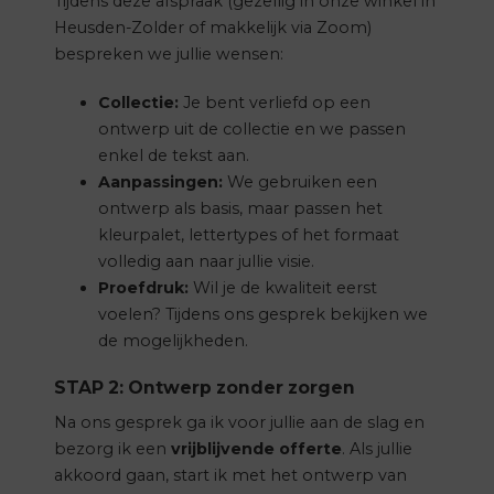
Tijdens deze afspraak (gezellig in onze winkel in
Heusden-Zolder of makkelijk via Zoom)
bespreken we jullie wensen:
Collectie:
Je bent verliefd op een
ontwerp uit de collectie en we passen
enkel de tekst aan.
Aanpassingen:
We gebruiken een
ontwerp als basis, maar passen het
kleurpalet, lettertypes of het formaat
volledig aan naar jullie visie.
Proefdruk:
Wil je de kwaliteit eerst
voelen? Tijdens ons gesprek bekijken we
de mogelijkheden.
STAP 2: Ontwerp zonder zorgen
Na ons gesprek ga ik voor jullie aan de slag en
bezorg ik een
vrijblijvende offerte
. Als jullie
akkoord gaan, start ik met het ontwerp van