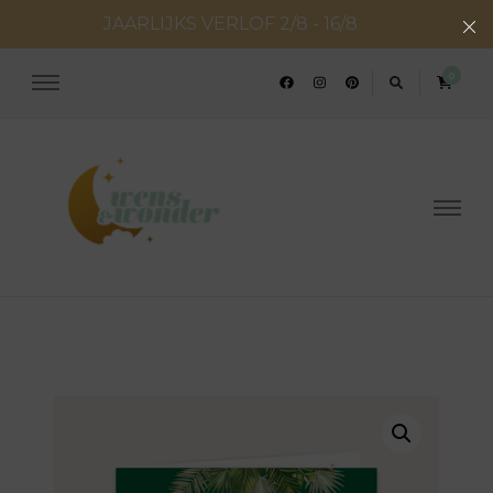
JAARLIJKS VERLOF 2/8 - 16/8
0
Wens en Wonder
Geboorte- & huwelijksconcepten