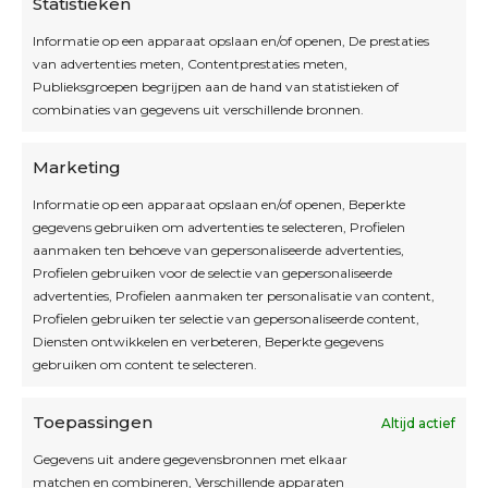
Statistieken
Informatie op een apparaat opslaan en/of openen, De prestaties
van advertenties meten, Contentprestaties meten,
Openingsuren
Publieksgroepen begrijpen aan de hand van statistieken of
combinaties van gegevens uit verschillende bronnen.
OPEN OP AFSPRAAK
Marketing
Informatie op een apparaat opslaan en/of openen, Beperkte
Blijf op de hoogte
gegevens gebruiken om advertenties te selecteren, Profielen
aanmaken ten behoeve van gepersonaliseerde advertenties,
Profielen gebruiken voor de selectie van gepersonaliseerde
Interesse in leuke kadotips of toffe acties?
advertenties, Profielen aanmaken ter personalisatie van content,
Laat dan hier je mailadres achter.
Profielen gebruiken ter selectie van gepersonaliseerde content,
Diensten ontwikkelen en verbeteren, Beperkte gegevens
gebruiken om content te selecteren.
Toepassingen
Altijd actief
Inschrijven
Gegevens uit andere gegevensbronnen met elkaar
matchen en combineren, Verschillende apparaten