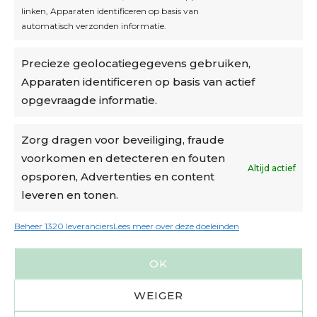
linken, Apparaten identificeren op basis van
automatisch verzonden informatie.
Privacybeleid
Precieze geolocatiegegevens gebruiken,
Algemene voorwaarden
Apparaten identificeren op basis van actief
Cookiebeleid
opgevraagde informatie.
Accountinstellingen
Zorg dragen voor beveiliging, fraude
voorkomen en detecteren en fouten
Verzending
Altijd actief
opsporen, Advertenties en content
leveren en tonen.
€6,50-€7,50 via Bpost
gratis verzending vanaf €95
Beheer 1320 leveranciers
Lees meer over deze doeleinden
verzonden binnen 2 werkdagen*
OK
m.u.v. suikerbonen en doosjes
WEIGER