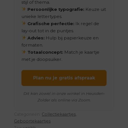
stijl of thema.
Persoonlijke typografie:
Keuze uit
unieke lettertypes.
Grafische perfectie:
Ik regel de
lay-out tot in de puntjes.
Advies:
Hulp bij papierkeuze en
formaten.
Totaalconcept:
Match je kaartje
met je doopsuiker.
Plan nu je gratis afspraak
Dit kan zowel in onze winkel in Heusden-
Zolder als online via Zoom.
Categorieën:
Collectiekaartjes
,
Geboortekaartjes
Tag:
vrolijk