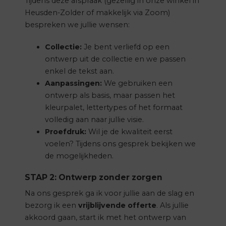
Tijdens deze afspraak (gezellig in onze winkel in
Heusden-Zolder of makkelijk via Zoom)
bespreken we jullie wensen:
Collectie:
Je bent verliefd op een
ontwerp uit de collectie en we passen
enkel de tekst aan.
Aanpassingen:
We gebruiken een
ontwerp als basis, maar passen het
kleurpalet, lettertypes of het formaat
volledig aan naar jullie visie.
Proefdruk:
Wil je de kwaliteit eerst
voelen? Tijdens ons gesprek bekijken we
de mogelijkheden.
STAP 2: Ontwerp zonder zorgen
Na ons gesprek ga ik voor jullie aan de slag en
bezorg ik een
vrijblijvende offerte
. Als jullie
akkoord gaan, start ik met het ontwerp van