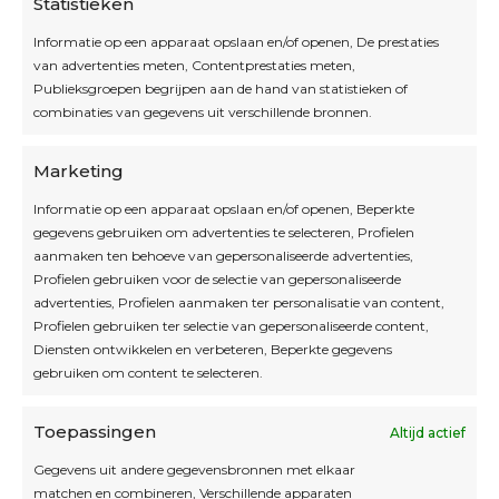
Statistieken
Informatie op een apparaat opslaan en/of openen, De prestaties
van advertenties meten, Contentprestaties meten,
Openingsuren
Publieksgroepen begrijpen aan de hand van statistieken of
combinaties van gegevens uit verschillende bronnen.
OPEN OP AFSPRAAK
Marketing
Informatie op een apparaat opslaan en/of openen, Beperkte
Blijf op de hoogte
gegevens gebruiken om advertenties te selecteren, Profielen
aanmaken ten behoeve van gepersonaliseerde advertenties,
Profielen gebruiken voor de selectie van gepersonaliseerde
Interesse in leuke kadotips of toffe acties?
advertenties, Profielen aanmaken ter personalisatie van content,
Laat dan hier je mailadres achter.
Profielen gebruiken ter selectie van gepersonaliseerde content,
Diensten ontwikkelen en verbeteren, Beperkte gegevens
gebruiken om content te selecteren.
Toepassingen
Altijd actief
Inschrijven
Gegevens uit andere gegevensbronnen met elkaar
matchen en combineren, Verschillende apparaten