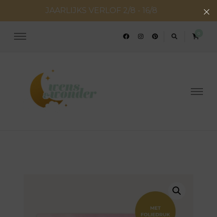
JAARLIJKS VERLOF 2/8 - 16/8
0
Wens en Wonder
Geboorte- & huwelijksconcepten