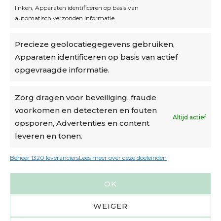
linken, Apparaten identificeren op basis van
automatisch verzonden informatie.
Privacybeleid
Precieze geolocatiegegevens gebruiken,
Algemene voorwaarden
Apparaten identificeren op basis van actief
Cookiebeleid
opgevraagde informatie.
Accountinstellingen
Zorg dragen voor beveiliging, fraude
voorkomen en detecteren en fouten
Verzending
Altijd actief
opsporen, Advertenties en content
leveren en tonen.
€6,50-€7,50 via Bpost
gratis verzending vanaf €95
Beheer 1320 leveranciers
Lees meer over deze doeleinden
verzonden binnen 2 werkdagen*
OK
m.u.v. suikerbonen en doosjes
WEIGER