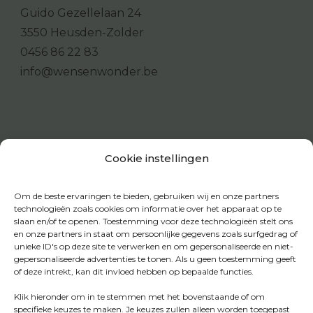
Guido Gezellelaan 24
3550 Heusden-Zolder
0456 86 22 83
info@wensenwonder.be
Cookie instellingen
Om de beste ervaringen te bieden, gebruiken wij en onze partners
technologieën zoals cookies om informatie over het apparaat op te
slaan en/of te openen. Toestemming voor deze technologieën stelt ons
en onze partners in staat om persoonlijke gegevens zoals surfgedrag of
unieke ID's op deze site te verwerken en om gepersonaliseerde en niet-
gepersonaliseerde advertenties te tonen. Als u geen toestemming geeft
of deze intrekt, kan dit invloed hebben op bepaalde functies.
Klik hieronder om in te stemmen met het bovenstaande of om
specifieke keuzes te maken. Je keuzes zullen alleen worden toegepast