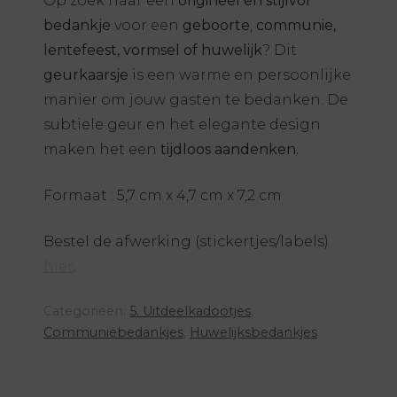
Op zoek naar een
origineel en stijlvol
bedankje
voor een
geboorte
,
communie,
lentefeest, vormsel of huwelijk
? Dit
geurkaarsje
is een warme en persoonlijke
manier om jouw gasten te bedanken. De
subtiele geur en het elegante design
maken het een
tijdloos aandenken.
Formaat : 5,7 cm x 4,7 cm x 7,2 cm
Bestel de afwerking (stickertjes/labels)
hier
.
Categorieën:
5. Uitdeelkadootjes
,
Communiebedankjes
,
Huwelijksbedankjes