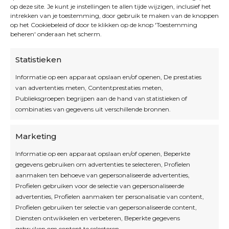
op deze site. Je kunt je instellingen te allen tijde wijzigen, inclusief het
intrekken van je toestemming, door gebruik te maken van de knoppen
op het Cookiebeleid of door te klikken op de knop 'Toestemming
beheren' onderaan het scherm.
Statistieken
Informatie op een apparaat opslaan en/of openen, De prestaties
van advertenties meten, Contentprestaties meten,
Openingsuren
Publieksgroepen begrijpen aan de hand van statistieken of
combinaties van gegevens uit verschillende bronnen.
OPEN OP AFSPRAAK
Marketing
Informatie op een apparaat opslaan en/of openen, Beperkte
Blijf op de hoogte
gegevens gebruiken om advertenties te selecteren, Profielen
aanmaken ten behoeve van gepersonaliseerde advertenties,
Profielen gebruiken voor de selectie van gepersonaliseerde
Interesse in leuke kadotips of toffe acties?
advertenties, Profielen aanmaken ter personalisatie van content,
Laat dan hier je mailadres achter.
Profielen gebruiken ter selectie van gepersonaliseerde content,
Diensten ontwikkelen en verbeteren, Beperkte gegevens
gebruiken om content te selecteren.