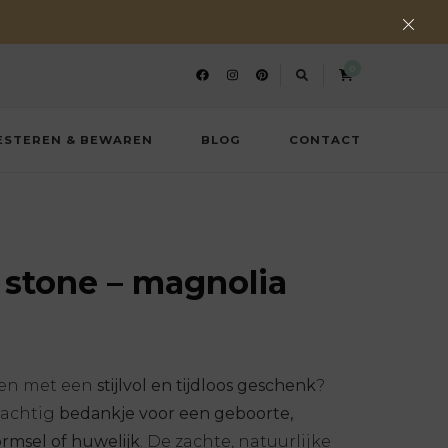
0
ESTEREN & BEWAREN
BLOG
CONTACT
 stone – magnolia
ken met een
stijlvol en tijdloos geschenk
?
rachtig
bedankje voor een geboorte,
rmsel of huwelijk
. De zachte, natuurlijke