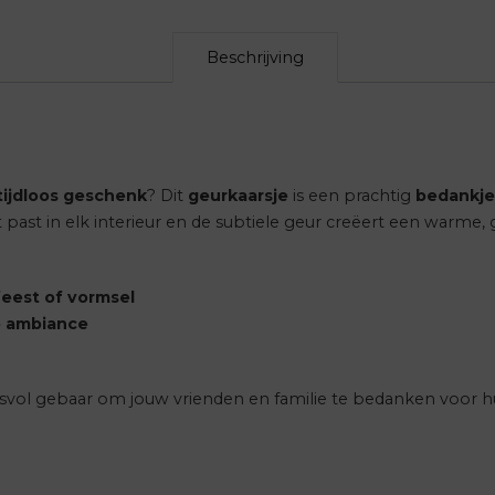
Beschrijving
 tijdloos geschenk
? Dit
geurkaarsje
is een prachtig
bedankje
nt past in elk interieur en de subtiele geur creëert een warme, g
eest of vormsel
e ambiance
isvol gebaar om jouw vrienden en familie te bedanken voor 