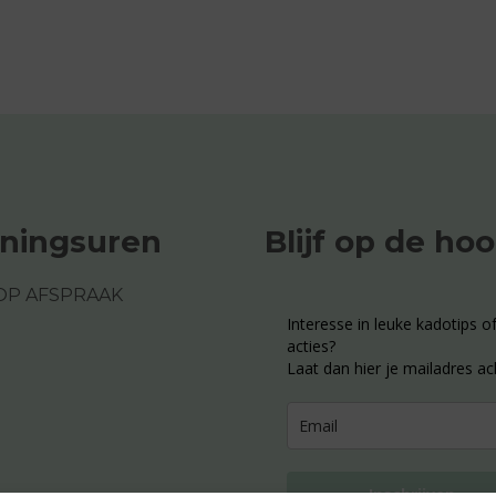
ningsuren
Blijf op de ho
OP AFSPRAAK
Interesse in leuke kadotips of
acties?
Laat dan hier je mailadres ac
Inschrijven