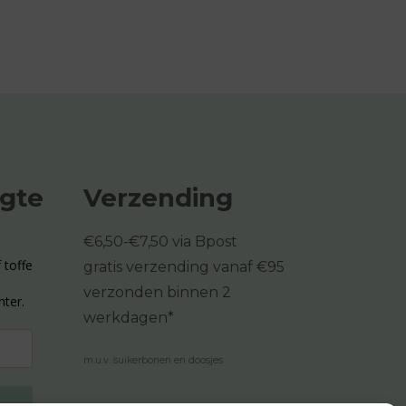
ogte
Verzending
€6,50-€7,50 via Bpost
 toffe
gratis verzending vanaf €95
verzonden binnen 2
hter.
werkdagen*
m.u.v. suikerbonen en doosjes