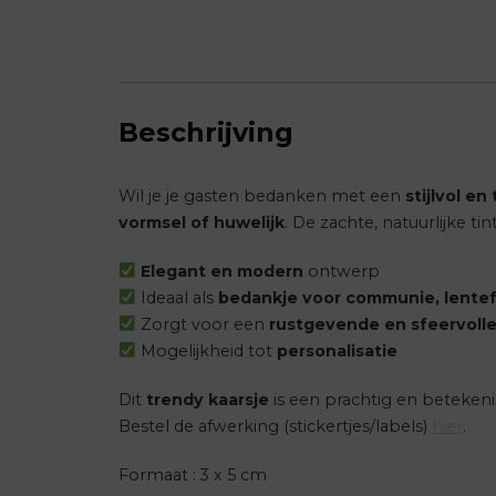
Beschrijving
Wil je je gasten bedanken met een
stijlvol en
vormsel of huwelijk
. De zachte, natuurlijke ti
Elegant en modern
ontwerp
Ideaal als
bedankje voor communie, lentef
Zorgt voor een
rustgevende en sfeervoll
Mogelijkheid tot
personalisatie
Dit
trendy kaarsje
is een prachtig en beteken
Bestel de afwerking (stickertjes/labels)
hier
.
Formaat : 3 x 5 cm