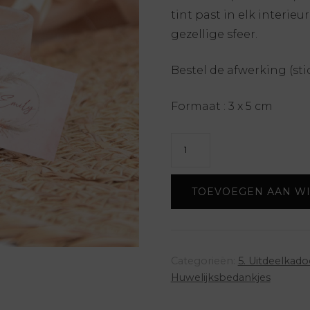
tint past in elk interie
gezellige sfeer.
Bestel de afwerking (sti
Formaat : 3 x 5 cm
Geurkaarsje
stone
-
TOEVOEGEN AAN W
magnolia
aantal
Categorieën:
5. Uitdeelkado
Huwelijksbedankjes