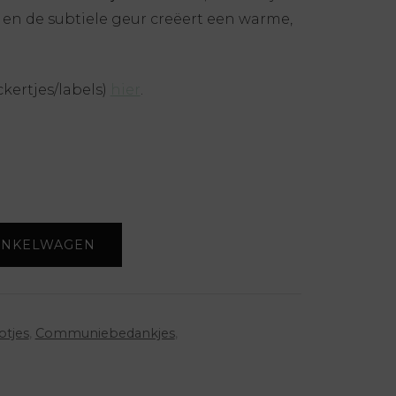
ur en de subtiele geur creëert een warme,
ckertjes/labels)
hier
.
INKELWAGEN
otjes
,
Communiebedankjes
,