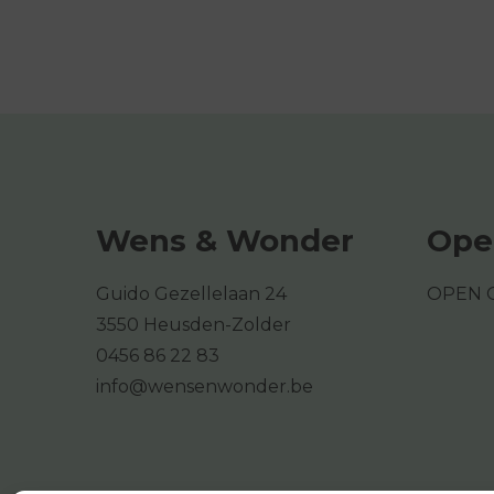
Wens & Wonder
Ope
Guido Gezellelaan 24
OPEN 
3550 Heusden-Zolder
0456 86 22 83
info@wensenwonder.be