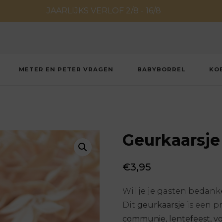
JAARLIJKS VERLOF 2/8 - 16/8
METER EN PETER VRAGEN
BABYBORREL
KO
Geurkaarsje
€
3,95
Wil je je gasten bedan
Dit
geurkaarsje
is een p
communie, lentefeest, vo