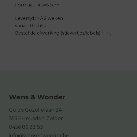
Formaat : 4,5×6,5cm
Levertijd : +/- 2 weken
vanaf 10 stuks
Bestel de afwerking (stickertjes/labels)
hier
.
Wens & Wonder
Guido Gezellelaan 24
3550 Heusden-Zolder
0456 86 22 83
info@wensenwonder.be