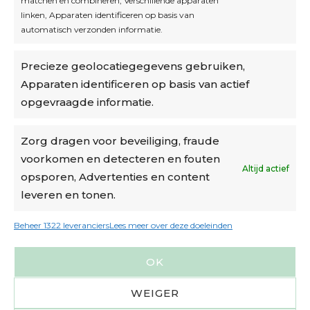
matchen en combineren, Verschillende apparaten
linken, Apparaten identificeren op basis van
automatisch verzonden informatie.
Privacybeleid
Precieze geolocatiegegevens gebruiken,
Algemene voorwaarden
Apparaten identificeren op basis van actief
Cookiebeleid
opgevraagde informatie.
Accountinstellingen
Zorg dragen voor beveiliging, fraude
voorkomen en detecteren en fouten
Verzending
Altijd actief
opsporen, Advertenties en content
leveren en tonen.
€6,50-€7,50 via Bpost
gratis verzending vanaf €95
Beheer 1322 leveranciers
Lees meer over deze doeleinden
verzonden binnen 2 werkdagen*
OK
m.u.v. suikerbonen en doosjes
WEIGER