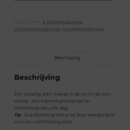
aantal
Categorieën:
5. Uitdeelkadootjes
,
Communiebedankjes
,
Huwelijksbedankjes
Beschrijving
Beschrijving
Een schattig, klein kaarsje in de vorm van een
schelp : een blijvend geschenkje ter
herinnering aan jullie dag.
Tip
: Qua afwerking kies je bij deze kaarsjes best
voor een rechthoekig label.