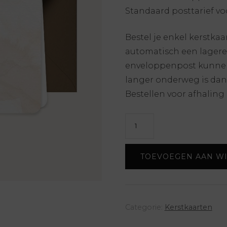
Standaard posttarief voo
Bestel je enkel kerstka
automatisch een lagere 
enveloppenpost kunnen 
langer onderweg is dan
Bestellen voor afhaling 
Kerstkaart
aantal
TOEVOEGEN AAN W
Categorie:
Kerstkaarten