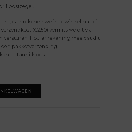
r 1 postzegel.
arten, dan rekenen we in je winkelmandje
verzendkost (€2,50) vermits we dit via
versturen. Hou er rekening mee dat dit
 een pakketverzending.
kan natuurlijk ook.
INKELWAGEN