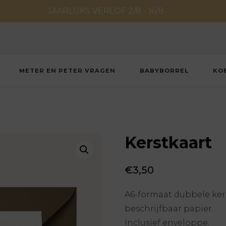
JAARLIJKS VERLOF 2/8 - 16/8
METER EN PETER VRAGEN
BABYBORREL
KO
Kerstkaart
€
3,50
A6-formaat dubbele kers
beschrijfbaar papier.
Inclusief enveloppe.