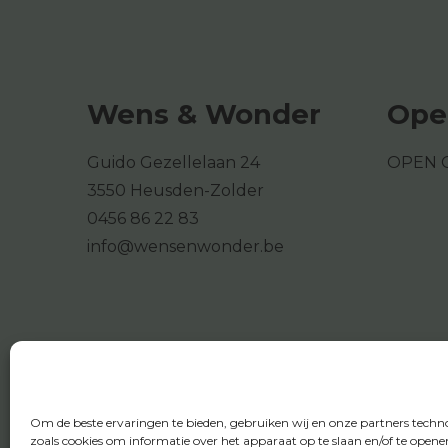
Wens & Wonder
Ope
Guido Gezellelaan 24
OPEN 
3550 Heusden-Zolder
0456 86 22 83
info@wensenwonder.be
Om de beste ervaringen te bieden, gebruiken wij en onze partners techn
zoals cookies om informatie over het apparaat op te slaan en/of te opene