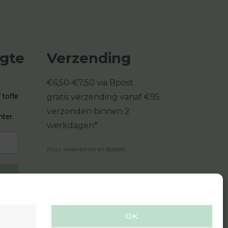
ogte
Verzending
€6,50-€7,50 via Bpost
 toffe
gratis verzending vanaf €95
verzonden binnen 2
hter.
werkdagen*
m.u.v. suikerbonen en doosjes
OK