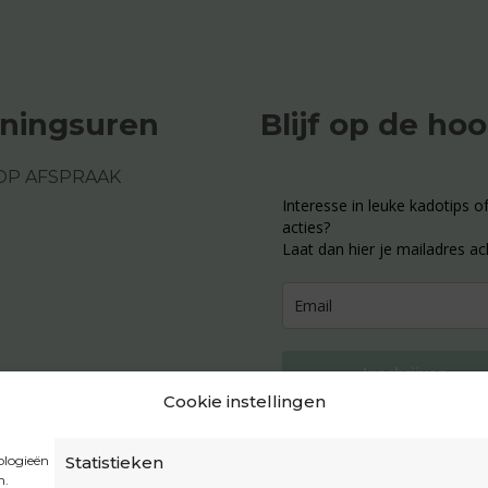
ningsuren
Blijf op de ho
OP AFSPRAAK
Interesse in leuke kadotips of
acties?
Laat dan hier je mailadres ac
Inschrijven
Cookie instellingen
ologieën
Statistieken
n.
Privacybeleid