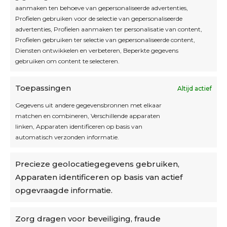
aanmaken ten behoeve van gepersonaliseerde advertenties,
Profielen gebruiken voor de selectie van gepersonaliseerde
Interesse in leuke kadotips of toffe acties?
advertenties, Profielen aanmaken ter personalisatie van content,
Laat dan hier je mailadres achter.
Profielen gebruiken ter selectie van gepersonaliseerde content,
Diensten ontwikkelen en verbeteren, Beperkte gegevens
gebruiken om content te selecteren.
Toepassingen
Altijd actief
Inschrijven
Gegevens uit andere gegevensbronnen met elkaar
matchen en combineren, Verschillende apparaten
linken, Apparaten identificeren op basis van
automatisch verzonden informatie.
Privacybeleid
Precieze geolocatiegegevens gebruiken,
Algemene voorwaarden
Apparaten identificeren op basis van actief
Cookiebeleid
opgevraagde informatie.
Accountinstellingen
Zorg dragen voor beveiliging, fraude