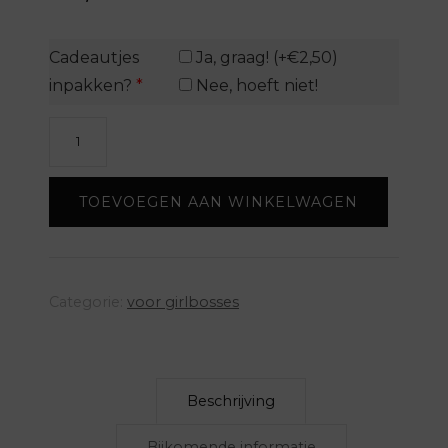
Cadeautjes
Ja, graag! (+€2,50)
inpakken?
*
Nee, hoeft niet!
Koffiemok
-
CEO
TOEVOEGEN AAN WINKELWAGEN
-
roze
aantal
Categorie:
voor girlbosses
Beschrijving
Bijkomende informatie