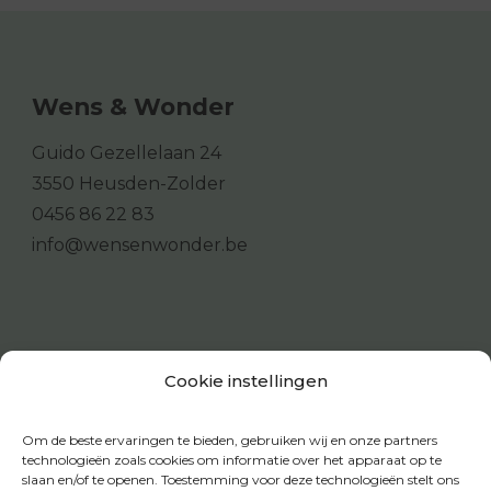
Wens & Wonder
Guido Gezellelaan 24
3550 Heusden-Zolder
0456 86 22 83
info@wensenwonder.be
Cookie instellingen
Om de beste ervaringen te bieden, gebruiken wij en onze partners
technologieën zoals cookies om informatie over het apparaat op te
slaan en/of te openen. Toestemming voor deze technologieën stelt ons