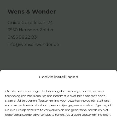
Wens & Wonder
Guido Gezellelaan 24
3550 Heusden-Zolder
0456 86 22 83
info@wensenwonder.be
Cookie instellingen
Om de beste ervaringen te bieden, gebruiken wij en onze partners
technologieën zoals cookies om informatie over het apparaat op te
slaan en/of te openen. Toestemming voor deze technologieën stelt ons
en onze partners in staat om persoonlijke gegevens zoals surfgedrag of
unieke ID's op deze site te verwerken en om gepersonaliseerde en niet-
gepersonaliseerde advertenties te tonen. Als u geen toestemming geeft