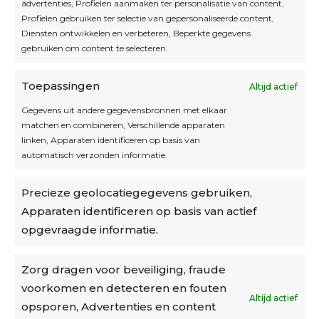
Interesse in leuke kadotips of toffe acties?
advertenties, Profielen aanmaken ter personalisatie van content,
Laat dan hier je mailadres achter.
Profielen gebruiken ter selectie van gepersonaliseerde content,
Diensten ontwikkelen en verbeteren, Beperkte gegevens
gebruiken om content te selecteren.
Toepassingen
Altijd actief
Inschrijven
Gegevens uit andere gegevensbronnen met elkaar
matchen en combineren, Verschillende apparaten
linken, Apparaten identificeren op basis van
automatisch verzonden informatie.
Privacybeleid
Precieze geolocatiegegevens gebruiken,
Algemene voorwaarden
Apparaten identificeren op basis van actief
Cookiebeleid
opgevraagde informatie.
Accountinstellingen
Zorg dragen voor beveiliging, fraude
voorkomen en detecteren en fouten
Verzending
Altijd actief
opsporen, Advertenties en content