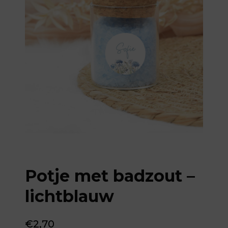
Potje met badzout –
lichtblauw
€
2,70