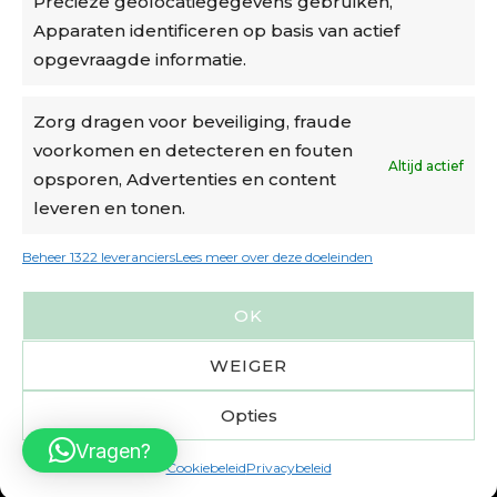
Precieze geolocatiegegevens gebruiken,
Algemene voorwaarden
Apparaten identificeren op basis van actief
Cookiebeleid
opgevraagde informatie.
Accountinstellingen
Zorg dragen voor beveiliging, fraude
voorkomen en detecteren en fouten
Verzending
Altijd actief
opsporen, Advertenties en content
leveren en tonen.
€6,50-€7,50 via Bpost
gratis verzending vanaf €95
Beheer 1322 leveranciers
Lees meer over deze doeleinden
verzonden binnen 2 werkdagen*
OK
m.u.v. suikerbonen en doosjes
WEIGER
Opties
Vragen?
Cookiebeleid
Privacybeleid