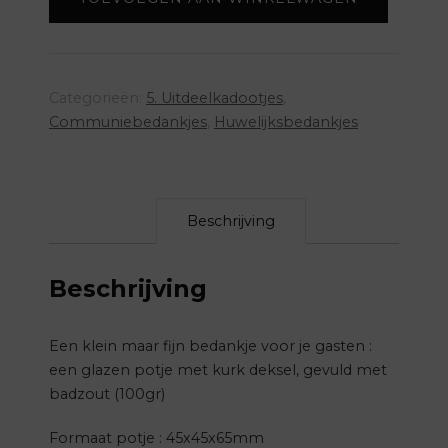
-
lichtblauw
aantal
Categorieën:
5. Uitdeelkadootjes
,
Communiebedankjes
,
Huwelijksbedankjes
Beschrijving
Beschrijving
Een klein maar fijn bedankje voor je gasten :
een glazen potje met kurk deksel, gevuld met
badzout (100gr)
Formaat potje : 45x45x65mm