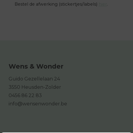
Bestel de afwerking (stickertjes/labels)
hier
.
Wens & Wonder
Guido Gezellelaan 24
3550 Heusden-Zolder
0456 86 22 83
info@wensenwonder.be