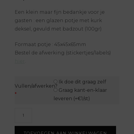
Een klein maar fijn bedankje voor je
gasten : een glazen potje met kurk
deksel, gevuld met badzout (100gr)
Formaat potje : 45x45x65mm
Bestel de afwerking (stickertjes/labels)
hier
.
Ik doe dit graag zelf
Vullen/afwerken?
Graag kant-en-klaar
*
leveren (+€1/st)
Potje
met
badzout
TOEVOEGEN AAN WINKELWAGEN