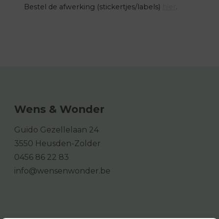
Bestel de afwerking (stickertjes/labels)
hier
.
Wens & Wonder
Guido Gezellelaan 24
3550 Heusden-Zolder
0456 86 22 83
info@wensenwonder.be