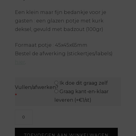
Een klein maar fijn bedankje voor je
gasten : een glazen potje met kurk
deksel, gevuld met badzout (100gr)
Formaat potje : 45x45x65mm
Bestel de afwerking (stickertjes/labels)
hier
.
Ik doe dit graag zelf
Vullen/afwerken?
Graag kant-en-klaar
*
leveren (+€1/st)
Potje
met
badzout
TOEVOEGEN AAN WINKELWAGEN