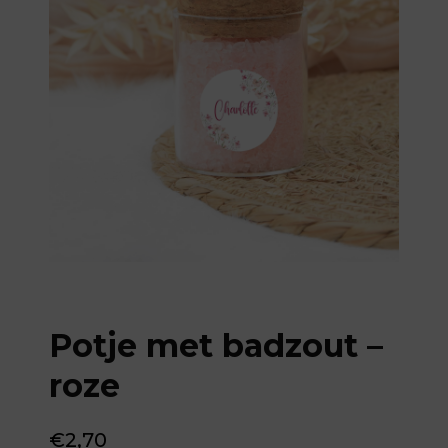
Potje met badzout –
roze
€
2,70