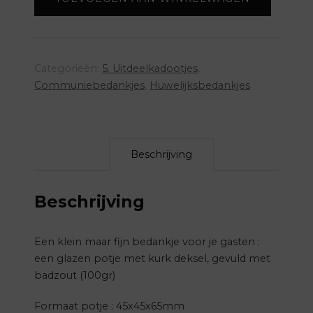
-
roze
aantal
Categorieën:
5. Uitdeelkadootjes
,
Communiebedankjes
,
Huwelijksbedankjes
Beschrijving
Beschrijving
Een klein maar fijn bedankje voor je gasten :
een glazen potje met kurk deksel, gevuld met
badzout (100gr)
Formaat potje : 45x45x65mm