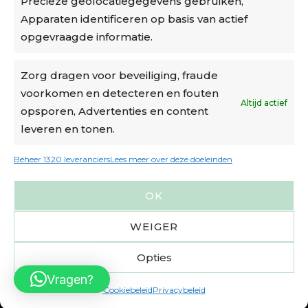
Precieze geolocatiegegevens gebruiken,
Algemene voorwaarden
Apparaten identificeren op basis van actief
Cookiebeleid
opgevraagde informatie.
Accountinstellingen
Zorg dragen voor beveiliging, fraude
voorkomen en detecteren en fouten
Verzending
Altijd actief
opsporen, Advertenties en content
leveren en tonen.
€6,50-€7,50 via Bpost
gratis verzending vanaf €95
Beheer 1320 leveranciers
Lees meer over deze doeleinden
verzonden binnen 2 werkdagen*
OK
m.u.v. suikerbonen en doosjes
WEIGER
Opties
Vragen?
Cookiebeleid
Privacybeleid