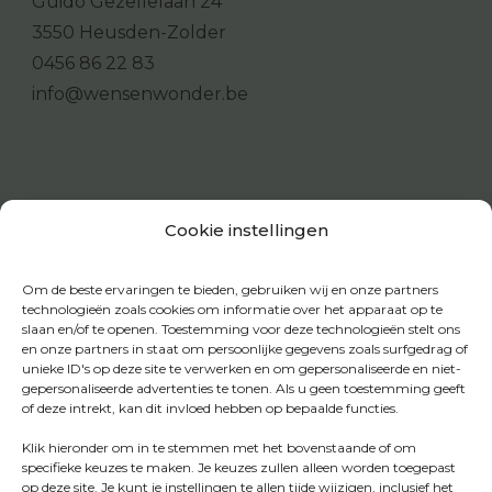
Guido Gezellelaan 24
3550 Heusden-Zolder
0456 86 22 83
info@wensenwonder.be
Cookie instellingen
Om de beste ervaringen te bieden, gebruiken wij en onze partners
technologieën zoals cookies om informatie over het apparaat op te
slaan en/of te openen. Toestemming voor deze technologieën stelt ons
en onze partners in staat om persoonlijke gegevens zoals surfgedrag of
unieke ID's op deze site te verwerken en om gepersonaliseerde en niet-
gepersonaliseerde advertenties te tonen. Als u geen toestemming geeft
of deze intrekt, kan dit invloed hebben op bepaalde functies.
Klik hieronder om in te stemmen met het bovenstaande of om
specifieke keuzes te maken. Je keuzes zullen alleen worden toegepast
op deze site. Je kunt je instellingen te allen tijde wijzigen, inclusief het