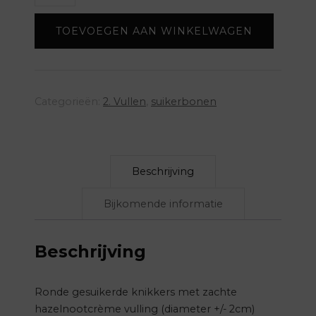
(per
TOEVOEGEN AAN WINKELWAGEN
kg)
-
sage
aantal
Categorieën:
2. Vullen
,
suikerbonen
Beschrijving
Bijkomende informatie
Beschrijving
Ronde gesuikerde knikkers met zachte
hazelnootcrème vulling (diameter +/- 2cm)