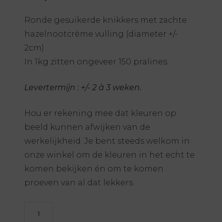
Ronde gesuikerde knikkers met zachte
hazelnootcrème vulling (diameter +/-
2cm)
In 1kg zitten ongeveer 150 pralines.
Levertermijn : +/- 2 à 3 weken.
Hou er rekening mee dat kleuren op
beeld kunnen afwijken van de
werkelijkheid. Je bent steeds welkom in
onze winkel om de kleuren in het echt te
komen bekijken én om te komen
proeven van al dat lekkers.
Praliné
marbles