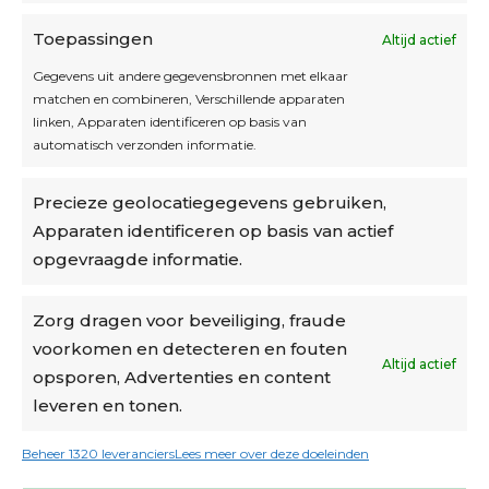
Toepassingen
Altijd actief
Inschrijven
Gegevens uit andere gegevensbronnen met elkaar
matchen en combineren, Verschillende apparaten
linken, Apparaten identificeren op basis van
automatisch verzonden informatie.
Privacybeleid
Precieze geolocatiegegevens gebruiken,
Algemene voorwaarden
Apparaten identificeren op basis van actief
Cookiebeleid
opgevraagde informatie.
Accountinstellingen
Zorg dragen voor beveiliging, fraude
voorkomen en detecteren en fouten
Verzending
Altijd actief
opsporen, Advertenties en content
leveren en tonen.
€6,50-€7,50 via Bpost
gratis verzending vanaf €95
Beheer 1320 leveranciers
Lees meer over deze doeleinden
verzonden binnen 2 werkdagen*