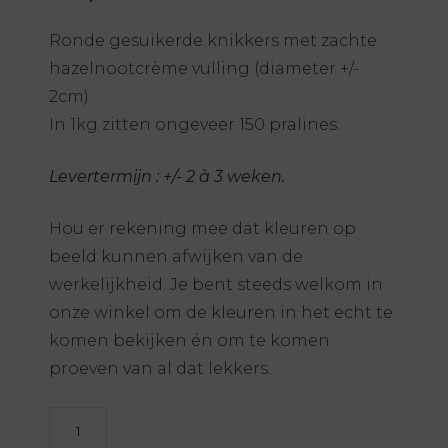
Ronde gesuikerde knikkers met zachte
hazelnootcrème vulling (diameter +/-
2cm)
In 1kg zitten ongeveer 150 pralines.
Levertermijn : +/- 2 à 3 weken.
Hou er rekening mee dat kleuren op
beeld kunnen afwijken van de
werkelijkheid. Je bent steeds welkom in
onze winkel om de kleuren in het echt te
komen bekijken én om te komen
proeven van al dat lekkers.
Praliné
marbles