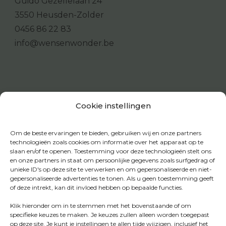
Guido Gezellelaan 24
3550 Heusden-Zolder
0456 86 22 83
info@wensenwonder.be
Cookie instellingen
Om de beste ervaringen te bieden, gebruiken wij en onze partners
technologieën zoals cookies om informatie over het apparaat op te
slaan en/of te openen. Toestemming voor deze technologieën stelt ons
en onze partners in staat om persoonlijke gegevens zoals surfgedrag of
unieke ID's op deze site te verwerken en om gepersonaliseerde en niet-
gepersonaliseerde advertenties te tonen. Als u geen toestemming geeft
of deze intrekt, kan dit invloed hebben op bepaalde functies.
Klik hieronder om in te stemmen met het bovenstaande of om
specifieke keuzes te maken. Je keuzes zullen alleen worden toegepast
op deze site. Je kunt je instellingen te allen tijde wijzigen, inclusief het