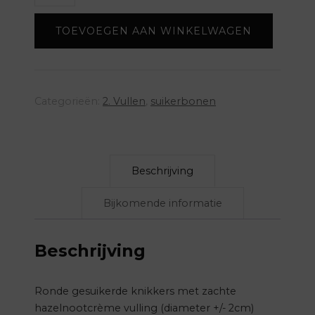
(per
TOEVOEGEN AAN WINKELWAGEN
kg)
-
wit/groen
aantal
Categorieën:
2. Vullen
,
suikerbonen
Beschrijving
Bijkomende informatie
Beschrijving
Ronde gesuikerde knikkers met zachte
hazelnootcrème vulling (diameter +/- 2cm)