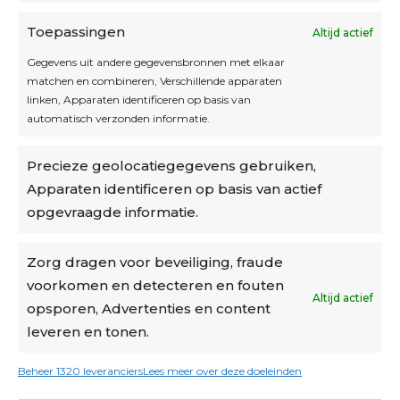
Toepassingen
Altijd actief
Inschrijven
Gegevens uit andere gegevensbronnen met elkaar
matchen en combineren, Verschillende apparaten
linken, Apparaten identificeren op basis van
automatisch verzonden informatie.
Privacybeleid
Precieze geolocatiegegevens gebruiken,
Algemene voorwaarden
Apparaten identificeren op basis van actief
Cookiebeleid
opgevraagde informatie.
Accountinstellingen
Zorg dragen voor beveiliging, fraude
voorkomen en detecteren en fouten
Verzending
Altijd actief
opsporen, Advertenties en content
leveren en tonen.
€6,50-€7,50 via Bpost
gratis verzending vanaf €95
Beheer 1320 leveranciers
Lees meer over deze doeleinden
verzonden binnen 2 werkdagen*