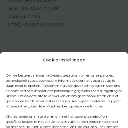
Guido Gezellelaan 24
3550 Heusden-Zolder
0456 86 22 83
info@wensenwonder.be
Cookie instellingen
Om de beste ervaringen te bieden, gebruiken wij en onze partners
technologieën zoals cookies om informatie over het apparaat op te
slaan en/of te openen. Toestemming voor deze technologieën stelt ons
en onze partners in staat om persoonlijke gegevens zoals surfgedrag of
unieke ID's op deze site te verwerken en om gepersonaliseerde en niet-
gepersonaliseerde advertenties te tonen. Als u geen toestemming geeft
of deze intrekt, kan dit invloed hebben op bepaalde functies.
Klik hieronder om in te stemmen met het bovenstaande of om
specifieke keuzes te maken. Je keuzes zullen alleen worden toegepast
op deze site. Je kunt je instellingen te allen tijde wijzigen, inclusief het