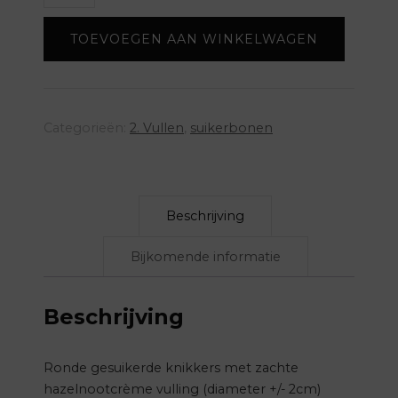
(per
TOEVOEGEN AAN WINKELWAGEN
kg)
-
wit/roze
aantal
Categorieën:
2. Vullen
,
suikerbonen
Beschrijving
Bijkomende informatie
Beschrijving
Ronde gesuikerde knikkers met zachte
hazelnootcrème vulling (diameter +/- 2cm)