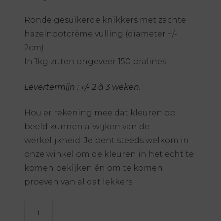
Ronde gesuikerde knikkers met zachte
hazelnootcrème vulling (diameter +/-
2cm)
In 1kg zitten ongeveer 150 pralines.
Levertermijn : +/- 2 à 3 weken.
Hou er rekening mee dat kleuren op
beeld kunnen afwijken van de
werkelijkheid. Je bent steeds welkom in
onze winkel om de kleuren in het echt te
komen bekijken én om te komen
proeven van al dat lekkers.
Praliné
marbles