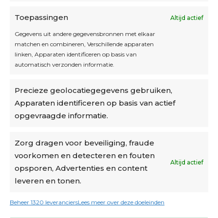
Toepassingen
Altijd actief
Inschrijven
Gegevens uit andere gegevensbronnen met elkaar
matchen en combineren, Verschillende apparaten
linken, Apparaten identificeren op basis van
automatisch verzonden informatie.
Privacybeleid
Precieze geolocatiegegevens gebruiken,
Algemene voorwaarden
Apparaten identificeren op basis van actief
Cookiebeleid
opgevraagde informatie.
Accountinstellingen
Zorg dragen voor beveiliging, fraude
voorkomen en detecteren en fouten
Verzending
Altijd actief
opsporen, Advertenties en content
leveren en tonen.
€6,50-€7,50 via Bpost
gratis verzending vanaf €95
Beheer 1320 leveranciers
Lees meer over deze doeleinden
verzonden binnen 2 werkdagen*