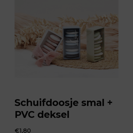
Schuifdoosje smal +
PVC deksel
€
1,80