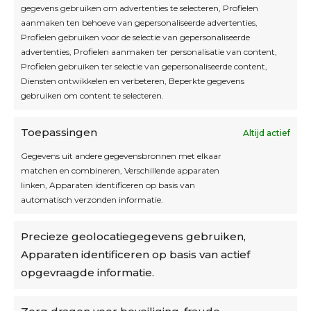
Blijf op de hoogte
gegevens gebruiken om advertenties te selecteren, Profielen
aanmaken ten behoeve van gepersonaliseerde advertenties,
Profielen gebruiken voor de selectie van gepersonaliseerde
Interesse in leuke kadotips of toffe acties?
advertenties, Profielen aanmaken ter personalisatie van content,
Laat dan hier je mailadres achter.
Profielen gebruiken ter selectie van gepersonaliseerde content,
Diensten ontwikkelen en verbeteren, Beperkte gegevens
gebruiken om content te selecteren.
Toepassingen
Altijd actief
Inschrijven
Gegevens uit andere gegevensbronnen met elkaar
matchen en combineren, Verschillende apparaten
linken, Apparaten identificeren op basis van
automatisch verzonden informatie.
Privacybeleid
Precieze geolocatiegegevens gebruiken,
Algemene voorwaarden
Apparaten identificeren op basis van actief
Cookiebeleid
opgevraagde informatie.
Accountinstellingen