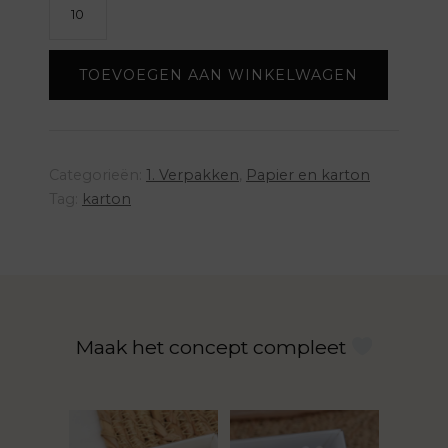
Schuifdoosje
smal
+
TOEVOEGEN AAN WINKELWAGEN
PVC
deksel
aantal
Categorieën:
1. Verpakken
,
Papier en karton
Tag:
karton
Maak het concept compleet