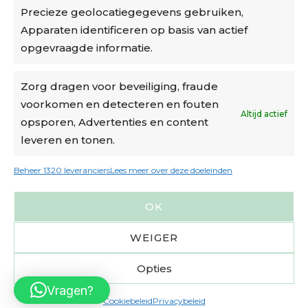
Precieze geolocatiegegevens gebruiken,
Algemene voorwaarden
Apparaten identificeren op basis van actief
Cookiebeleid
opgevraagde informatie.
Accountinstellingen
Zorg dragen voor beveiliging, fraude
voorkomen en detecteren en fouten
Verzending
Altijd actief
opsporen, Advertenties en content
leveren en tonen.
€6,50-€7,50 via Bpost
gratis verzending vanaf €95
Beheer 1320 leveranciers
Lees meer over deze doeleinden
verzonden binnen 2 werkdagen*
OK
m.u.v. suikerbonen en doosjes
WEIGER
Opties
Vragen?
Cookiebeleid
Privacybeleid