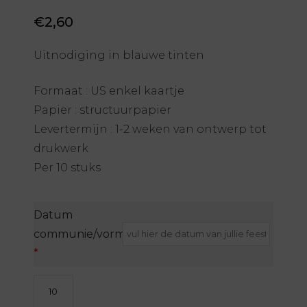
€
2,60
Uitnodiging in blauwe tinten
Formaat : US enkel kaartje
Papier : structuurpapier
Levertermijn : 1-2 weken van ontwerp tot
drukwerk
Per 10 stuks
Datum
communie/vormsel/lentefeest
*
Uitnodiging
-