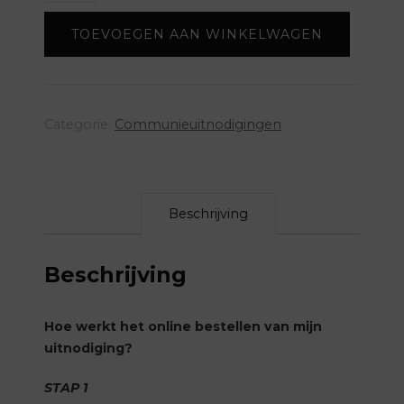
collectie
TOEVOEGEN AAN WINKELWAGEN
Jerom
blauw
aantal
Categorie:
Communieuitnodigingen
Beschrijving
Beschrijving
Hoe werkt het online bestellen van mijn
uitnodiging?
STAP 1