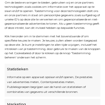
Om de beste ervaringen te bieden, gebruiken wij en onze partners
technologieën zoals cookies om informatie over het apparaat op te
slaan en/of te openen. Toestemming voor deze technologieën stelt ons
en onze partners in staat om persoonlijke gegevens zoals surfgedrag of
unieke ID's op deze site te verwerken en om gepersonaliseerde en niet-
gepersonaliseerde advertenties te tonen. Als u geen toestemming geeft
of deze intrekt, kan dit invloed hebben op bepaalde functies.
Klik hieronder om in te stemmen met het bovenstaande of om
specifieke keuzes te maken. Je keuzes zullen alleen worden toegepast
op deze site. Je kunt je instellingen te allen tijde wijzigen, inclusief het
intrekken van je toestemming, door gebruik te maken van de knoppen
op het Cookiebeleid of door te klikken op de knop 'Toestemming
beheren' onderaan het scherm.
Statistieken
Informatie op een apparaat opslaan en/of openen, De prestaties
van advertenties meten, Contentprestaties meten,
Openingsuren
Publieksgroepen begrijpen aan de hand van statistieken of
combinaties van gegevens uit verschillende bronnen.
OPEN OP AFSPRAAK
Marketing