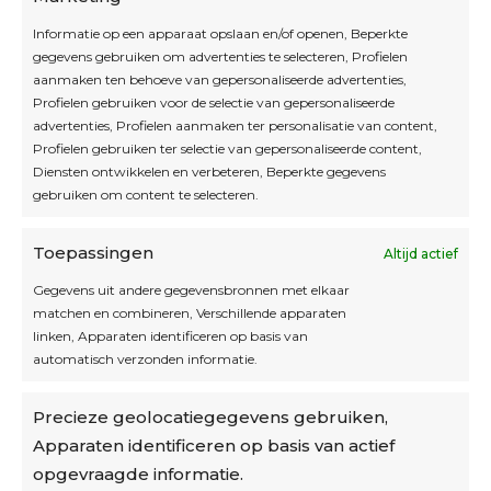
Informatie op een apparaat opslaan en/of openen, Beperkte
Blijf op de hoogte
gegevens gebruiken om advertenties te selecteren, Profielen
aanmaken ten behoeve van gepersonaliseerde advertenties,
Profielen gebruiken voor de selectie van gepersonaliseerde
Interesse in leuke kadotips of toffe acties?
advertenties, Profielen aanmaken ter personalisatie van content,
Laat dan hier je mailadres achter.
Profielen gebruiken ter selectie van gepersonaliseerde content,
Diensten ontwikkelen en verbeteren, Beperkte gegevens
gebruiken om content te selecteren.
Toepassingen
Altijd actief
Inschrijven
Gegevens uit andere gegevensbronnen met elkaar
matchen en combineren, Verschillende apparaten
linken, Apparaten identificeren op basis van
automatisch verzonden informatie.
Privacybeleid
Precieze geolocatiegegevens gebruiken,
Algemene voorwaarden
Apparaten identificeren op basis van actief
Cookiebeleid
opgevraagde informatie.
Accountinstellingen