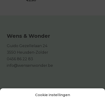
€
2,60
Wens & Wonder
Guido Gezellelaan 24
3550 Heusden-Zolder
0456 86 22 83
info@wensenwonder.be
Cookie instellingen