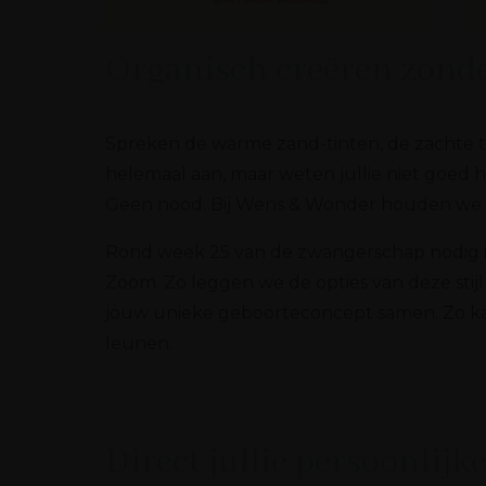
Organisch creëren zonde
Spreken de warme zand-tinten, de zachte tet
helemaal aan, maar weten jullie niet goed
Geen nood. Bij Wens & Wonder houden we he
Rond week 25 van de zwangerschap nodig ik 
Zoom. Zo leggen we de opties van deze stijl 
jouw unieke geboorteconcept samen. Zo kan 
leunen.
Direct jullie persoonlij