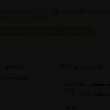
e deze ‘Neutraal & Natuurlijk Warme’ stijl kunnen verta
chtstreeks een appje te sturen!
EEN PERSOONLIJK VOORSTEL VIA WHATSAPP
ingsuren
Blijf op de hoogte
OP AFSPRAAK
Interesse in leuke kadotips of
acties?
Laat dan hier je mailadres ac