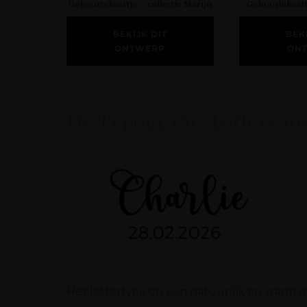
Geboortekaartje – collectie Marijn
Geboortekaartj
BEKIJK DIT
BEK
ONTWERP
ON
De Typografie: Letters me
Het lettertype op een natuurlijk en warm g