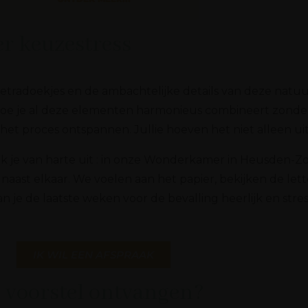
r keuzestress
radoekjes en de ambachtelijke details van deze natuurlij
 hoe je al deze elementen harmonieus combineert zonder
t proces ontspannen. Jullie hoeven het niet alleen uit
je van harte uit : in onze Wonderkamer in Heusden-Zol
naast elkaar. We voelen aan het papier, bekijken de lett
je de laatste weken voor de bevalling heerlijk en stres
IK WIL EEN AFSPRAAK
ke voorstel ontvangen?