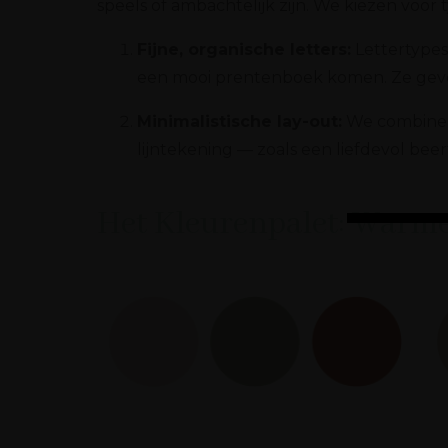
speels of ambachtelijk zijn. We kiezen voor 
Fijne, organische letters:
Lettertypes
een mooi prentenboek komen. Ze geven d
Minimalistische lay-out:
We combinere
lijntekening — zoals een liefdevol beert
Het Kleurenpalet: Warme