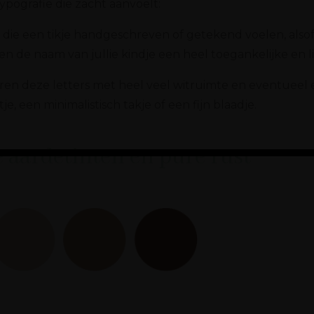
typografie die zacht aanvoelt:
 die een tikje handgeschreven of getekend voelen, alsof
e naam van jullie kindje een heel toegankelijke en lie
n deze letters met heel veel witruimte en eventueel ee
je, een minimalistisch takje of een fijn blaadje.
 aardetinten en pure rust