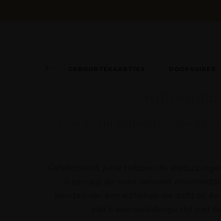
GEBOORTEKAARTJES
DOOPSUIKER
Wens en Wonder
Geboorte- & huwelijksconcepten
Stijlresult
Een warm geboorteconcept vo
Gefeliciteerd, jullie hebben de stijlquiz i
is een stijl die nooit verveelt en onmid
houden van een esthetiek die dicht bij de
Het is een weelderige stijl met 