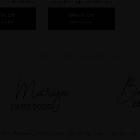
e – collectie Néo
Geboortekaartje – collectie Sam
IJK DIT
BEKIJK DIT
TWERP
ONTWERP
t een zachte, organische ziel
eboortekaartje moet rust uitstralen, maar mag ook een 