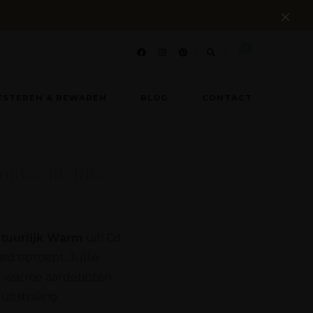
0
ESTEREN & BEWAREN
BLOG
CONTACT
 ambachtelijke
atuurlijk Warm
uit! Dit
id oproept. Jullie
n warme aardetinten.
itstraling.