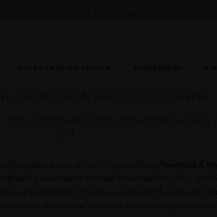
JAARLIJKS VERLOF 2/8 - 16/8
METER EN PETER VRAGEN
BABYBORREL
KO
aat: Neutraal & Natuurlijk Warm
l geborgenheid, zachte texturen en een
ziel.
ngevuld en daar kwam de zachte wereld van
Neutraal & N
dellijk een gevoel van pure rust, tederheid en geborgenhe
 natuur staat: organische materialen, zachte texturen e
een rustieke, knusse ziel en een drempelverlagende luxe u