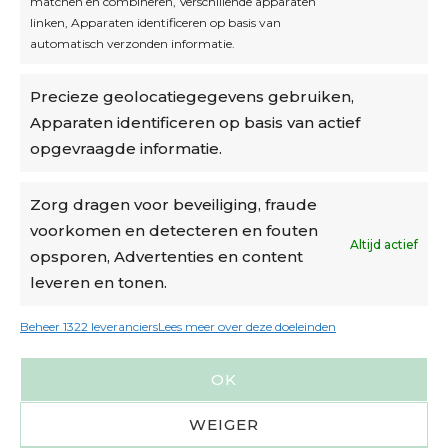
matchen en combineren, Verschillende apparaten
linken, Apparaten identificeren op basis van
automatisch verzonden informatie.
Privacybeleid
Precieze geolocatiegegevens gebruiken,
Algemene voorwaarden
Apparaten identificeren op basis van actief
Cookiebeleid
opgevraagde informatie.
Accountinstellingen
Zorg dragen voor beveiliging, fraude
voorkomen en detecteren en fouten
Verzending
Altijd actief
opsporen, Advertenties en content
leveren en tonen.
€6,50-€7,50 via Bpost
gratis verzending vanaf €95
Beheer 1322 leveranciers
Lees meer over deze doeleinden
verzonden binnen 2 werkdagen*
OK
m.u.v. suikerbonen en doosjes
WEIGER