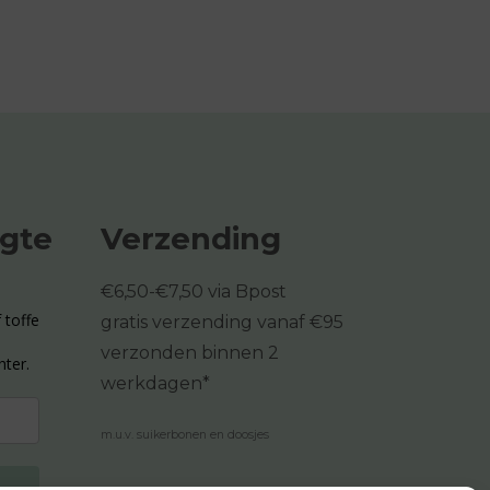
ogte
Verzending
€6,50-€7,50 via Bpost
 toffe
gratis verzending vanaf €95
verzonden binnen 2
hter.
werkdagen*
m.u.v. suikerbonen en doosjes