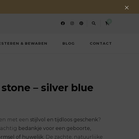
0
ESTEREN & BEWAREN
BLOG
CONTACT
stone – silver blue
ken met een
stijlvol en tijdloos geschenk
?
rachtig
bedankje voor een geboorte,
rmsel of huwelijk
. De zachte, natuurlijke