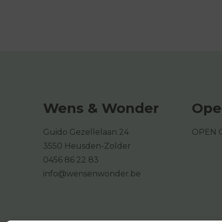
Wens & Wonder
Ope
Guido Gezellelaan 24
OPEN 
3550 Heusden-Zolder
0456 86 22 83
info@wensenwonder.be