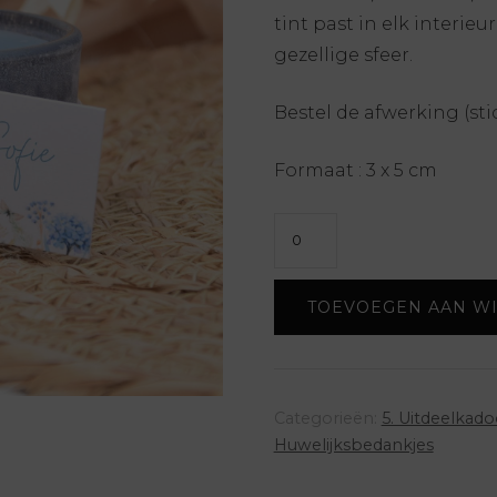
tint past in elk interie
gezellige sfeer.
Bestel de afwerking (sti
Formaat : 3 x 5 cm
Geurkaarsje
stone
-
TOEVOEGEN AAN W
silver
blue
aantal
Categorieën:
5. Uitdeelkado
Huwelijksbedankjes