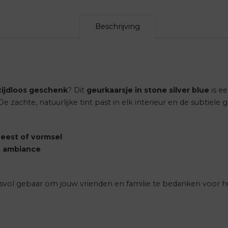
Beschrijving
 tijdloos geschenk
? Dit
geurkaarsje in stone silver blue
is e
 De zachte, natuurlijke tint past in elk interieur en de subtiele
eest of vormsel
e ambiance
isvol gebaar om jouw vrienden en familie te bedanken voor 