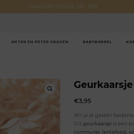
JAARLIJKS VERLOF 2/8 - 16/8
METER EN PETER VRAGEN
BABYBORREL
KO
Geurkaarsje 
€
3,95
Wil je je gasten bedan
Dit
geurkaarsje
is een p
communie, lentefeest, vo