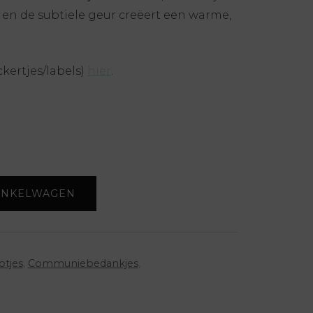
ur en de subtiele geur creëert een warme,
ckertjes/labels)
hier
.
INKELWAGEN
otjes
,
Communiebedankjes
,