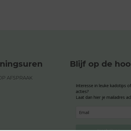
ningsuren
Blijf op de ho
OP AFSPRAAK
Interesse in leuke kadotips of
acties?
Laat dan hier je mailadres ac
Inschrijven