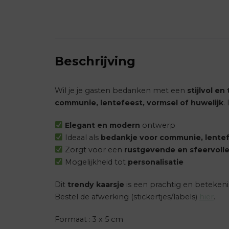
Beschrijving
Wil je je gasten bedanken met een
stijlvol en
communie, lentefeest, vormsel of huwelijk
.
Elegant en modern
ontwerp
Ideaal als
bedankje voor communie, lentef
Zorgt voor een
rustgevende en sfeervoll
Mogelijkheid tot
personalisatie
Dit
trendy kaarsje
is een prachtig en beteken
Bestel de afwerking (stickertjes/labels)
hier
.
Formaat : 3 x 5 cm