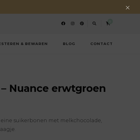
0
ESTEREN & BEWAREN
BLOG
CONTACT
C – Nuance erwtgroen
e kleine suikerbonen met melkchocolade,
aagje.