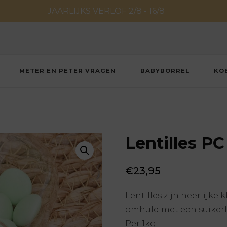
JAARLIJKS VERLOF 2/8 - 16/8
METER EN PETER VRAGEN
BABYBORREL
KO
Lentilles P
€
23,95
Lentilles zijn heerlijk
omhuld met een suikerl
Per 1kg