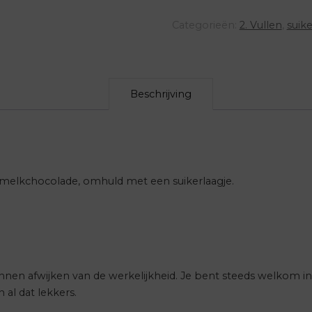
aantal
Categorieën:
2. Vullen
,
suik
Beschrijving
et melkchocolade, omhuld met een suikerlaagje.
nen afwijken van de werkelijkheid. Je bent steeds welkom in
l dat lekkers.