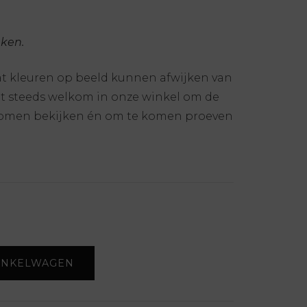
eken.
t kleuren op beeld kunnen afwijken van
nt steeds welkom in onze winkel om de
 komen bekijken én om te komen proeven
INKELWAGEN