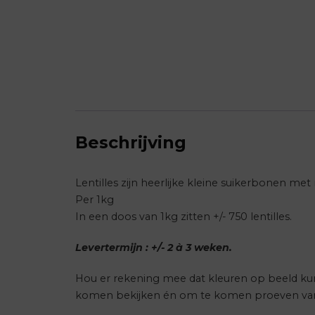
Beschrijving
Lentilles zijn heerlijke kleine suikerbonen m
Per 1kg
In een doos van 1kg zitten +/- 750 lentilles.
Levertermijn : +/- 2 à 3 weken.
Hou er rekening mee dat kleuren op beeld kun
komen bekijken én om te komen proeven van a