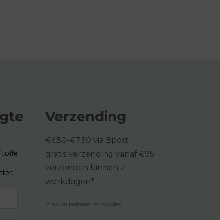
ogte
Verzending
€6,50-€7,50 via Bpost
 toffe
gratis verzending vanaf €95
verzonden binnen 2
hter.
werkdagen*
m.u.v. suikerbonen en doosjes