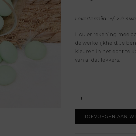
Levertermijn : +/- 2 à 3 w
Hou er rekening mee da
de werkelijkheid. Je be
kleuren in het echt te
van al dat lekkers.
Lentilles
PC
-
TOEVOEGEN AAN W
Nuance
erwtgroen