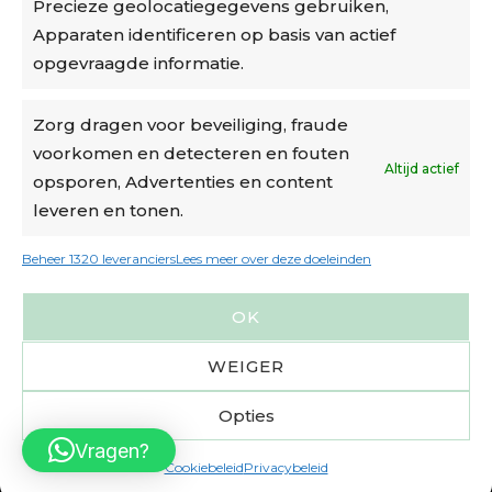
Precieze geolocatiegegevens gebruiken,
Algemene voorwaarden
Apparaten identificeren op basis van actief
Cookiebeleid
opgevraagde informatie.
Accountinstellingen
Zorg dragen voor beveiliging, fraude
voorkomen en detecteren en fouten
Verzending
Altijd actief
opsporen, Advertenties en content
leveren en tonen.
€6,50-€7,50 via Bpost
gratis verzending vanaf €95
Beheer 1320 leveranciers
Lees meer over deze doeleinden
verzonden binnen 2 werkdagen*
OK
m.u.v. suikerbonen en doosjes
WEIGER
Opties
Vragen?
Cookiebeleid
Privacybeleid