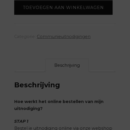
collectie
TOEVOEGEN AAN WINKELWAGEN
Arthur
aantal
Categorie:
Communieuitnodigingen
Beschrijving
Beschrijving
Hoe werkt het online bestellen van mijn
uitnodiging?
STAP 1
Bestel je uitnodiging online via onze webshop