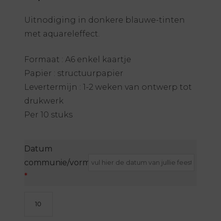
Uitnodiging in donkere blauwe-tinten
met aquareleffect.
Formaat : A6 enkel kaartje
Papier : structuurpapier
Levertermijn : 1-2 weken van ontwerp tot
drukwerk
Per 10 stuks
Datum
communie/vormsel/lentefeest
*
Uitnodiging
-