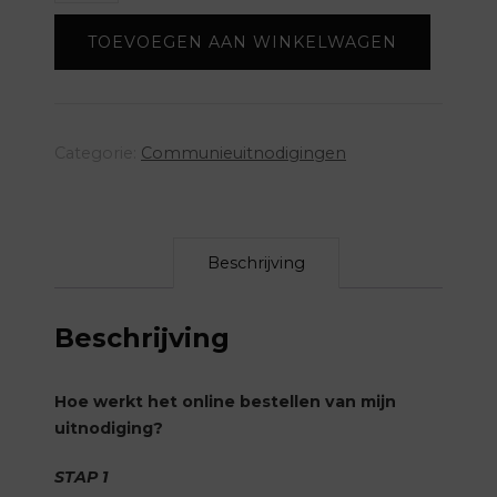
collectie
TOEVOEGEN AAN WINKELWAGEN
Jerom
groen
aantal
Categorie:
Communieuitnodigingen
Beschrijving
Beschrijving
Hoe werkt het online bestellen van mijn
uitnodiging?
STAP 1