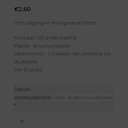
€
2,60
Uitnodiging in mintgroene tinten
Formaat : US enkel kaartje
Papier : structuurpapier
Levertermijn : 1-2 weken van ontwerp tot
drukwerk
Per 10 stuks
Datum
communie/vormsel/lentefeest
*
Uitnodiging
-