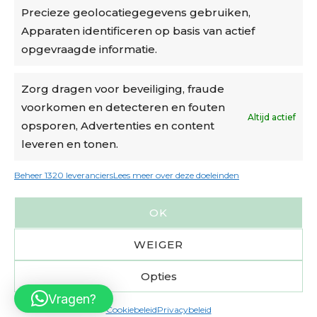
Precieze geolocatiegegevens gebruiken,
Algemene voorwaarden
Apparaten identificeren op basis van actief
Cookiebeleid
opgevraagde informatie.
Accountinstellingen
Zorg dragen voor beveiliging, fraude
voorkomen en detecteren en fouten
Verzending
Altijd actief
opsporen, Advertenties en content
leveren en tonen.
€6,50-€7,50 via Bpost
gratis verzending vanaf €95
Beheer 1320 leveranciers
Lees meer over deze doeleinden
verzonden binnen 2 werkdagen*
OK
m.u.v. suikerbonen en doosjes
WEIGER
Opties
Vragen?
Cookiebeleid
Privacybeleid